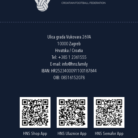
Ulica grada Vukovara 269A
10000 Zagreb
Hrvatska / Croatia
Tel:
+385 1 2361555
E-mail:
info@hns.family
IBAN: HR2523400091100187844
OIB: 08516152078
HNS Shop App
HNS Ulaznice App
HNS Semafor App