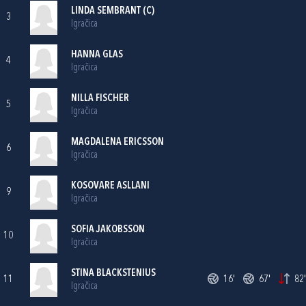
LINDA SEMBRANT (C)
3
Igračica
HANNA GLAS
4
Igračica
NILLA FISCHER
5
Igračica
MAGDALENA ERICSSON
6
Igračica
KOSOVARE ASLLANI
9
Igračica
SOFIA JAKOBSSON
10
Igračica
STINA BLACKSTENIUS
11
16'
67'
82'
Igračica