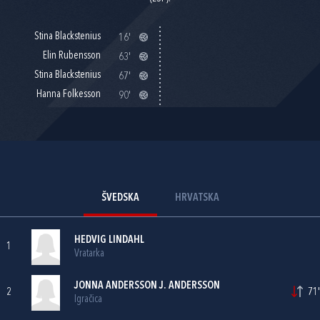
Stina Blackstenius
16'
Elin Rubensson
63'
Stina Blackstenius
67'
Hanna Folkesson
90'
ŠVEDSKA
HRVATSKA
HEDVIG LINDAHL
1
Vratarka
JONNA ANDERSSON J. ANDERSSON
2
71'
Igračica