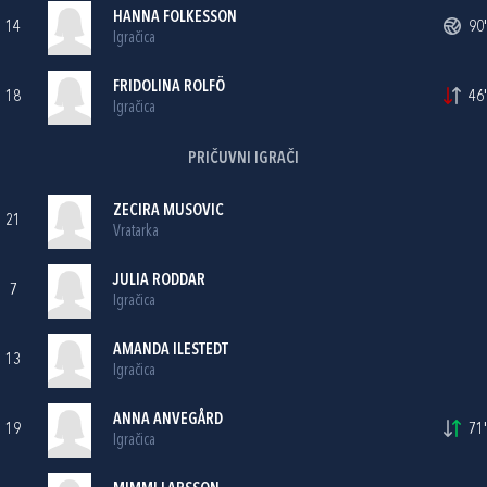
HANNA FOLKESSON
14
90'
Igračica
FRIDOLINA ROLFÖ
18
46'
Igračica
PRIČUVNI IGRAČI
ZECIRA MUSOVIC
21
Vratarka
JULIA RODDAR
7
Igračica
AMANDA ILESTEDT
13
Igračica
ANNA ANVEGÅRD
19
71'
Igračica