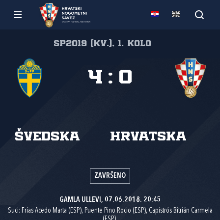
SP2019 (kv.), 1. kolo
4
:
0
Švedska
Hrvatska
ZAVRŠENO
GAMLA ULLEVI, 07.06.2018. 20:45
Suci: Frías Acedo Marta (ESP), Puente Pino Rocio (ESP), Capistrós Bitrián Carmela
(ESP).