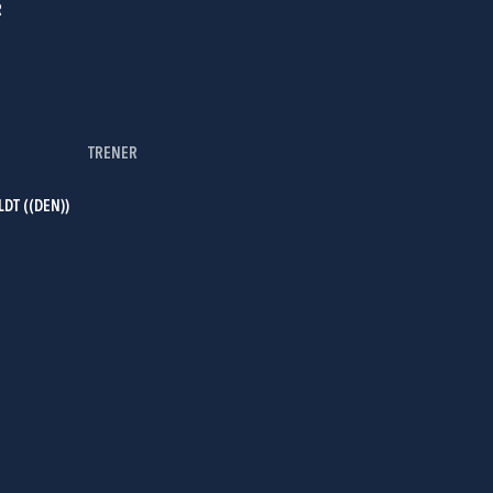
R
TRENER
DT ((DEN))