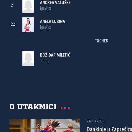
ANDREA VALUŠEK
21
Igračica
ANELA LUBINA
22
Igračica
TRENER
BOŽIDAR MILETIĆ
Trener
O utakmici
24.10.2017.
Dankinje u Zaprešić