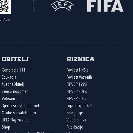
or App
Obitelj
Riznica
Generacija 111
Povijest HNS-a
Edukacija
Povijest Vatrenih
#JednaObitelj
FIFA SP 1998.
Ženski nogomet
FIFA SP 2018.
Veterani
FIFA SP 2022.
Dječji i školski nogomet
Liga nacija 2023.
Osobe s invaliditetom
Fotografije
UEFA Playmakers
Video arhiva
Shop
Publikacije