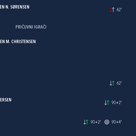
EN N. SØRENSEN
62'
PRIČUVNI IGRAČI
EN M. CHRISTENSEN
62'
GERSEN
90+2'
90+2'
90+4'