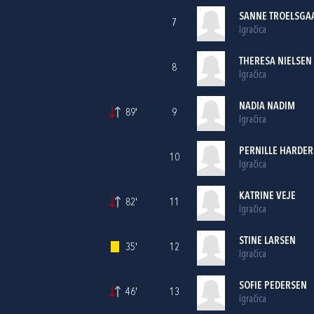
SANNE TROELSGAA
7
Igračica
THERESA NIELSEN
8
Igračica
NADIA NADIM
89'
9
Igračica
PERNILLE HARDER 
10
Igračica
KATRINE VEJE
82'
11
Igračica
STINE LARSEN
35'
12
Igračica
SOFIE PEDERSEN
46'
13
Igračica