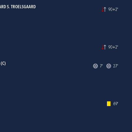
RD S. TROELSGAARD
90+2'
90+2'
(C)
7'
27'
69'