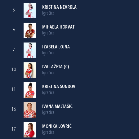
KRISTINA NEVRKLA
5
Igračica
MIHAELA HORVAT
6
Igračica
IZABELA LOJNA
7
Igračica
IVA LAŽETA
(C)
10
Igračica
KRISTINA ŠUNDOV
11
Igračica
IVANA MALTAŠIĆ
16
Igračica
MONIKA LOVRIĆ
17
Igračica