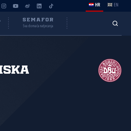
HR
EN
A
SEMAFOR
Sva domaća natjecanja
nska