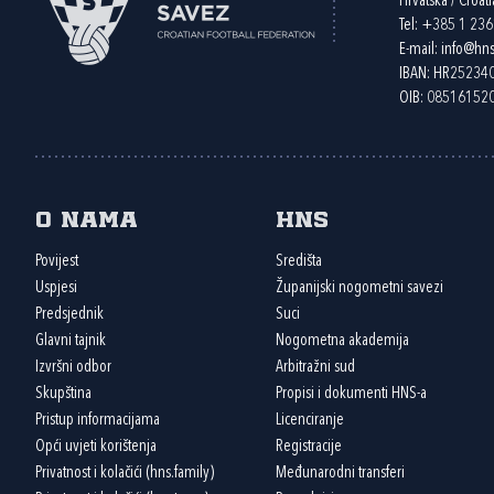
Hrvatska / Croati
Tel:
+385 1 23
E-mail:
info@hns
IBAN: HR2523
OIB: 08516152
O nama
HNS
Povijest
Središta
Uspjesi
Županijski nogometni savezi
Predsjednik
Suci
Glavni tajnik
Nogometna akademija
Izvršni odbor
Arbitražni sud
Skupština
Propisi i dokumenti HNS-a
Pristup informacijama
Licenciranje
Opći uvjeti korištenja
Registracije
Privatnost i kolačići (hns.family)
Međunarodni transferi