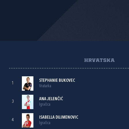
HRVATSKA
STEPHANIE BUKOVEC
1
Vratarka
ANA JELENČIĆ
3
Igračica
ISABELLA DUJMENOVIC
4
Igračica