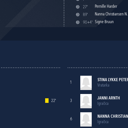
Pernille Harder
27'
Nanna Christiansen N.
89'
Signe Bruun
90+4'
STINA LYKKE PETE
1
Vratarka
JANNI ARNTH
22'
3
Igračica
NANNA CHRISTIAN
6
Igračica