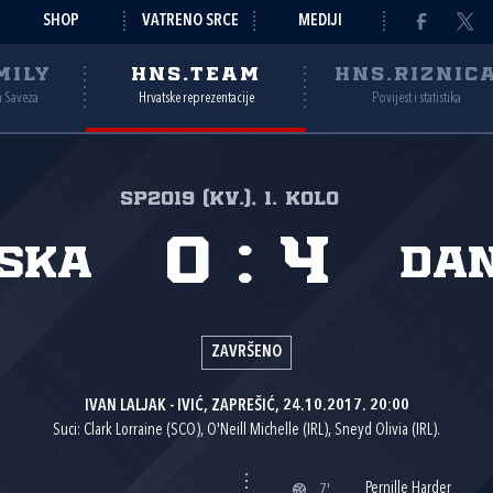
SHOP
VATRENO SRCE
MEDIJI
MILY
HNS.TEAM
HNS.RIZNIC
a Saveza
Hrvatske reprezentacije
Povijest i statistika
SP2019 (kv.), 1. kolo
0
:
4
ska
Da
ZAVRŠENO
IVAN LALJAK - IVIĆ, ZAPREŠIĆ, 24.10.2017. 20:00
Suci: Clark Lorraine (SCO), O'Neill Michelle (IRL), Sneyd Olivia (IRL).
Pernille Harder
7'