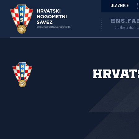
ULAZNICE
HNS.FA
Službena stranic
Hrvat