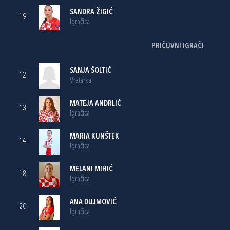
SANDRA ŽIGIĆ
19
Igračica
PRIČUVNI IGRAČI
SANJA ŠOLTIĆ
12
Vratarka
MATEJA ANDRLIĆ
13
Igračica
MARIA KUNŠTEK
14
Igračica
MELANI MIHIĆ
18
Igračica
ANA DUJMOVIĆ
20
Igračica