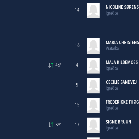
NICOLINE SØRENS
14
Igračica
MARIA CHRISTENS
16
Vratarka
MAJA KILDEMOES
46'
4
Igračica
CECILIE SANDVEJ
5
Igračica
FREDERIKKE THØ
15
Igračica
SIGNE BRUUN
89'
17
Igračica