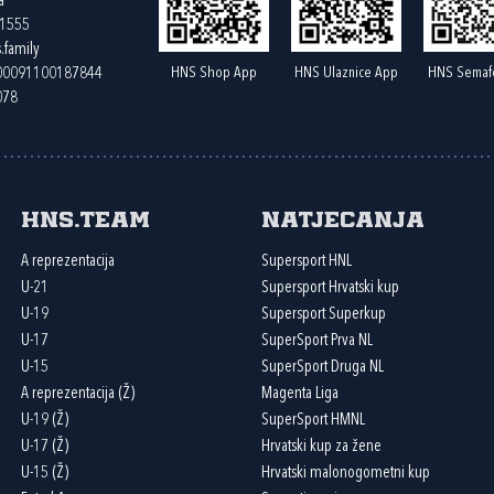
a
61555
.family
HNS Shop App
HNS Ulaznice App
HNS Semaf
400091100187844
078
HNS.team
Natjecanja
A reprezentacija
Supersport HNL
U-21
Supersport Hrvatski kup
U-19
Supersport Superkup
U-17
SuperSport Prva NL
U-15
SuperSport Druga NL
A reprezentacija (Ž)
Magenta Liga
U-19 (Ž)
SuperSport HMNL
U-17 (Ž)
Hrvatski kup za žene
U-15 (Ž)
Hrvatski malonogometni kup