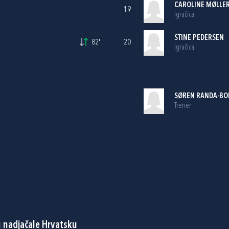
CAROLINE MØLLE
19
Igračica
STINE PEDERSEN
82'
20
Igračica
SØREN RANDA-BOL
Trener
u nadjačale Hrvatsku