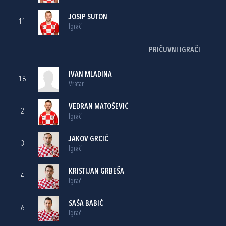
JOSIP SUTON
11
Igrač
PRIČUVNI IGRAČI
IVAN MLADINA
18
Vratar
VEDRAN MATOŠEVIĆ
2
Igrač
JAKOV GRCIĆ
3
Igrač
KRISTIJAN GRBEŠA
4
Igrač
SAŠA BABIĆ
6
Igrač