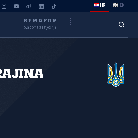
HR
EN
A
SEMAFOR
Sva domaća natjecanja
rajina