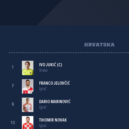
HRVATSKA
IVO JUKIĆ
(C)
1
Vratar
FRANCO JELOVČIĆ
7
Igrač
DARIO MARINOVIĆ
8
Igrač
TIHOMIR NOVAK
10
Igrač