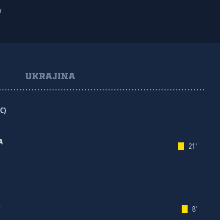
v
UKRAJINA
C)
A
21'
A
8'