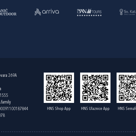
ovara 269A
a
61555
.family
HNS Shop App
HNS Ulaznice App
HNS Semaf
400091100187844
078