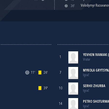
Volodymyr Razuvano
36'
YEVHEN IVANIAK (
1
Vratar
MYKOLA GRYTSYN
11'
26'
7
Igrač
SERHII ZHURBA
39'
10
Igrač
PETRO SHOTURM
14
Igrač