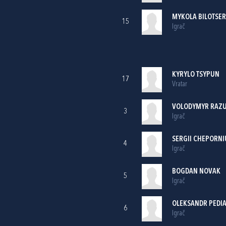
MYKOLA BILOTSER
15
Igrač
KYRYLO TSYPUN
17
Vratar
VOLODYMYR RAZ
3
Igrač
SERGII CHEPORNI
4
Igrač
BOGDAN NOVAK
5
Igrač
OLEKSANDR PEDI
6
Igrač