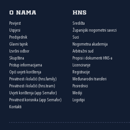
O nama
HNS
Povijest
Središta
Uspjesi
Županijski nogometni savezi
Predsjednik
Suci
Glavni tajnik
Nogometna akademija
Izvršni odbor
Arbitražni sud
Skupština
Propisi i dokumenti HNS-a
Pristup informacijama
Licenciranje
Opći uvjeti korištenja
Registracije
Privatnost i kolačići (hns.family)
Međunarodni transferi
Privatnost i kolačići (hns.team)
Posrednici
Uvjeti korištenja (app Semafor)
Mediji
Privatnost korisnika (app Semafor)
Logotipi
Kontakti