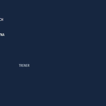
CH
YNA
TRENER