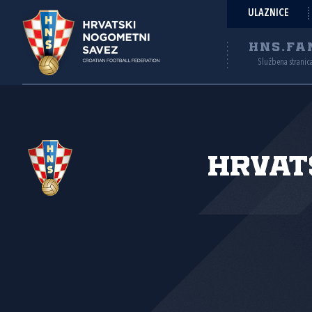
ULAZNICE
HNS.FA
Službena stranic
Hrvat