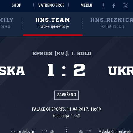
SHOP
VATRENO SRCE
MEDIJI
MILY
HNS.TEAM
HNS.RIZNIC
a Saveza
Hrvatske reprezentacije
Povijest i statistika
EP2018 (kv.), 1. kolo
1
:
2
ska
Uk
ZAVRŠENO
PALACE OF SPORTS, 11.04.2017. 18:00
Gledatelja: 4.350
Franco Jelovčić
Mykola Bilotserkivets
11'
13'