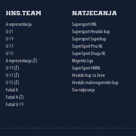
HNS.team
Natjecanja
A reprezentacija
Supersport HNL
U-21
Supersport Hrvatski kup
U-19
Supersport Superkup
U-17
SuperSport Prva NL
U-15
SuperSport Druga NL
A reprezentacija (Ž)
Magenta Liga
U-19 (Ž)
SuperSport HMNL
U-17 (Ž)
Hrvatski kup za žene
U-15 (Ž)
Hrvatski malonogometni kup
Futsal A
Sva natjecanja
Futsal A (Ž)
Futsal U-19