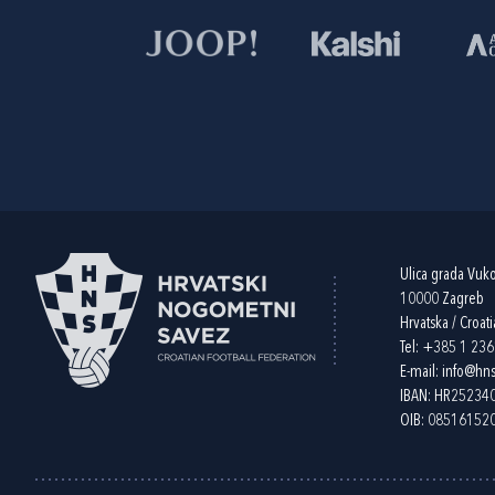
Ulica grada Vuk
10000 Zagreb
Hrvatska / Croati
Tel:
+385 1 23
E-mail:
info@hns
IBAN: HR2523
OIB: 08516152