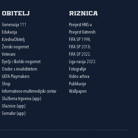
Obitelj
Riznica
Generacija 111
Povijest HNS-a
Edukacija
Povijest Vatrenih
#JednaObitelj
FIFA SP 1998.
Ženski nogomet
FIFA SP 2018.
Veterani
FIFA SP 2022.
Dječji i školski nogomet
Liga nacija 2023.
Osobe s invaliditetom
Fotografije
UEFA Playmakers
Video arhiva
Shop
Publikacije
Informativno-multimedijski centar
Wallpaperi
Službena trgovina (app)
Ulaznice (app)
Semafor (app)