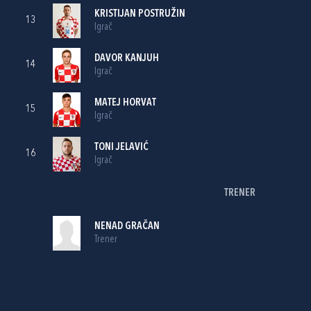
KRISTIJAN POSTRUŽIN
13
Igrač
DAVOR KANJUH
14
Igrač
MATEJ HORVAT
15
Igrač
TONI JELAVIĆ
16
Igrač
TRENER
NENAD GRAČAN
Trener