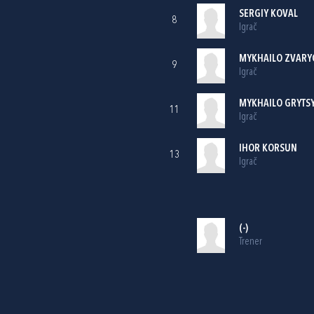
SERGIY KOVAL
8
Igrač
MYKHAILO ZVARY
9
Igrač
MYKHAILO GRYTS
11
Igrač
IHOR KORSUN
13
Igrač
(-)
Trener