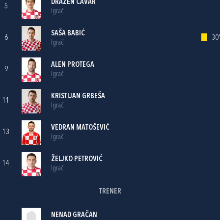
DRAŽEN ČAVAR
5
Igrač
SAŠA BABIĆ
6
30'
Igrač
ALEN PROTEGA
9
Igrač
KRISTIJAN GRBEŠA
11
Igrač
VEDRAN MATOŠEVIĆ
13
Igrač
ŽELJKO PETROVIĆ
14
Igrač
TRENER
NENAD GRAČAN