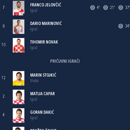
FRANCO JELOVČIĆ
7
4'
21'
37'
Igrač
DARIO MARINOVIĆ
8
34'
Igrač
TIHOMIR NOVAK
10
Igrač
PRIČUVNI IGRAČI
MARIN STOJKIĆ
12
Vratar
MATIJA CAPAR
2
Igrač
GORAN DAKIĆ
4
Igrač