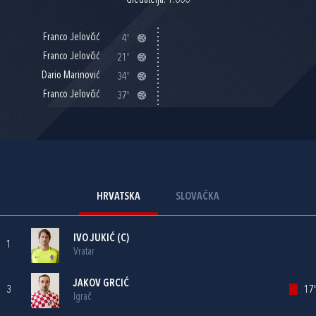
Gledatelja: 1.000
Franco Jelovčić
4'
Franco Jelovčić
21'
Dario Marinović
34'
Franco Jelovčić
37'
HRVATSKA
SLOVAČKA
IVO JUKIĆ
(C)
1
Vratar
JAKOV GRCIĆ
3
17'
Igrač