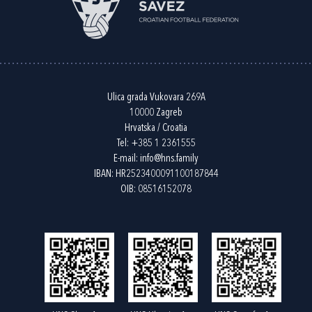
Ulica grada Vukovara 269A
10000 Zagreb
Hrvatska / Croatia
Tel:
+385 1 2361555
E-mail:
info@hns.family
IBAN: HR2523400091100187844
OIB: 08516152078