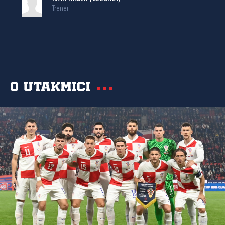
Trener
O utakmici