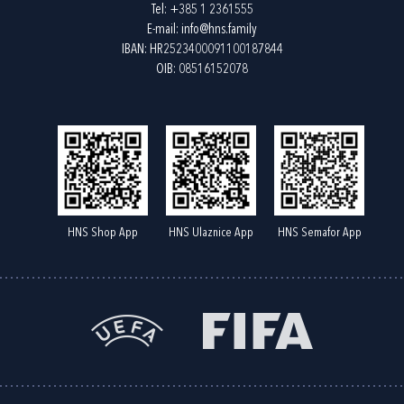
Tel:
+385 1 2361555
E-mail:
info@hns.family
IBAN: HR2523400091100187844
OIB: 08516152078
HNS Shop App
HNS Ulaznice App
HNS Semafor App