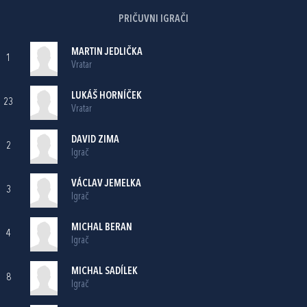
PRIČUVNI IGRAČI
MARTIN JEDLIČKA
1
Vratar
LUKÁŠ HORNÍČEK
23
Vratar
DAVID ZIMA
2
Igrač
VÁCLAV JEMELKA
3
Igrač
MICHAL BERAN
4
Igrač
MICHAL SADÍLEK
8
Igrač