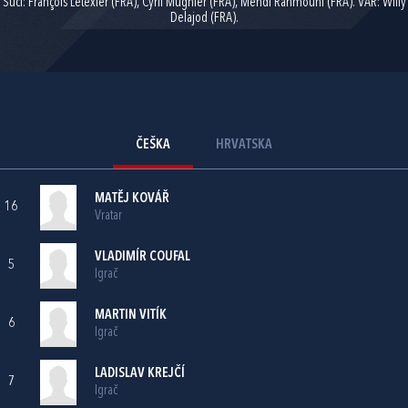
Suci: François Letexier (FRA), Cyril Mugnier (FRA), Mehdi Rahmouni (FRA). VAR: Willy
Delajod (FRA).
ČEŠKA
HRVATSKA
MATĚJ KOVÁŘ
16
Vratar
VLADIMÍR COUFAL
5
Igrač
MARTIN VITÍK
6
Igrač
LADISLAV KREJČÍ
7
Igrač