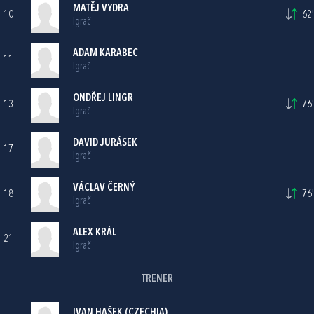
MATĚJ VYDRA
10
62'
Igrač
ADAM KARABEC
11
Igrač
ONDŘEJ LINGR
13
76'
Igrač
DAVID JURÁSEK
17
Igrač
VÁCLAV ČERNÝ
18
76'
Igrač
ALEX KRÁL
21
Igrač
TRENER
IVAN HAŠEK (CZECHIA)