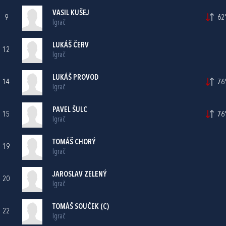
VASIL KUŠEJ
9
62'
Igrač
LUKÁŠ ČERV
12
Igrač
LUKÁŠ PROVOD
14
76'
Igrač
PAVEL ŠULC
15
76'
Igrač
TOMÁŠ CHORÝ
19
Igrač
JAROSLAV ZELENÝ
20
Igrač
TOMÁŠ SOUČEK (C)
22
Igrač