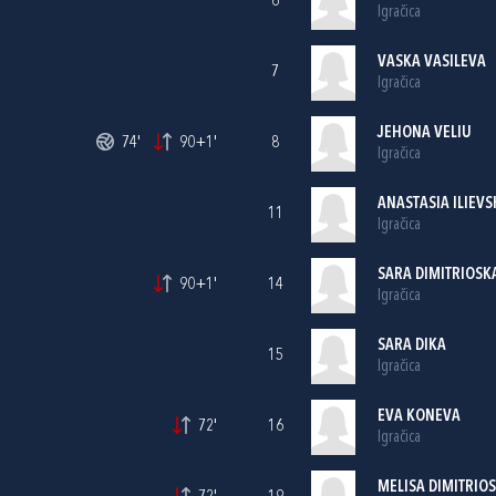
6
Igračica
VASKA VASILEVA
7
Igračica
JEHONA VELIU
74'
90+1'
8
Igračica
ANASTASIA ILIEVS
11
Igračica
SARA DIMITRIOSK
90+1'
14
Igračica
SARA DIKA
15
Igračica
EVA KONEVA
72'
16
Igračica
MELISA DIMITRIO