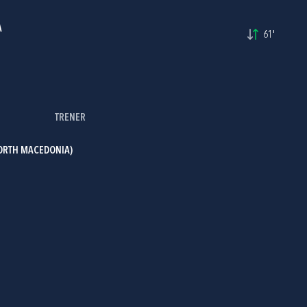
A
61'
TRENER
ORTH MACEDONIA)