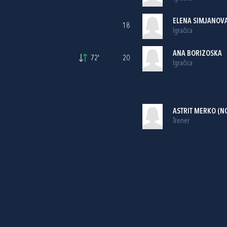
ELENA SIMJANOV
18
Igračica
ANA BORIZOSKA
72'
20
Igračica
ASTRIT MERKO (N
Trener