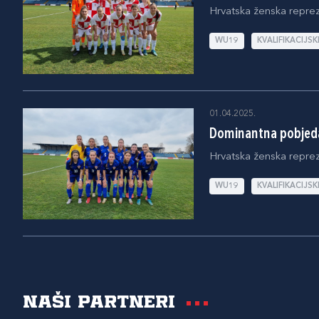
Hrvatska ženska repreze
WU19
KVALIFIKACIJSK
01.04.2025.
Dominantna pobjeda
Hrvatska ženska reprez
WU19
KVALIFIKACIJSK
Naši partneri