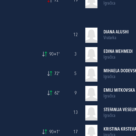
72'
19
Igračica
DIANA ALUSHI
12
Vratarka
EDINA MEHMEDI
90+1'
3
Igračica
MIHAELA DODEVS
72'
5
Igračica
EMILI MITKOVSKA
62'
9
Igračica
STEFANIJA VESEL
13
Igračica
KRISTINA KRSTEV
90+1'
17
Igračica