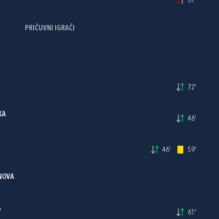
61'
PRIČUVNI IGRAČI
72'
KA
46'
46'
59'
INOVA
A
61'