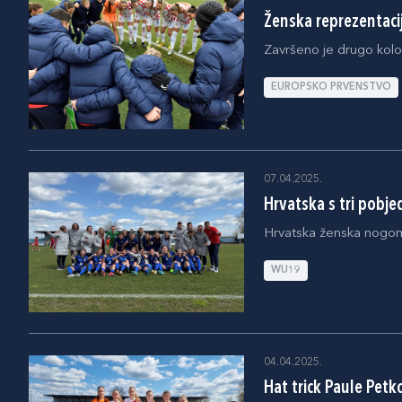
Ženska reprezentacij
Završeno je drugo kolo 
EUROPSKO PRVENSTVO
07.04.2025.
Hrvatska s tri pobjed
Hrvatska ženska nogomet
WU19
04.04.2025.
Hat trick Paule Petk