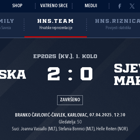
SHOP
VATRENO SRCE
MEDIJI
MILY
HNS.TEAM
HNS.RIZNIC
a Saveza
Hrvatske reprezentacije
Povijest i statistika
EP2025 (kv.), 1. kolo
Sj
2
:
0
ska
Ma
ZAVRŠENO
BRANKO ČAVLOVIĆ-ČAVLEK, KARLOVAC, 07.04.2025. 12:30
Gledatelja: 50
Suci: Joanna Vassallo (MLT), Stefania Bonnici (MLT), Helle Reiten (NOR).