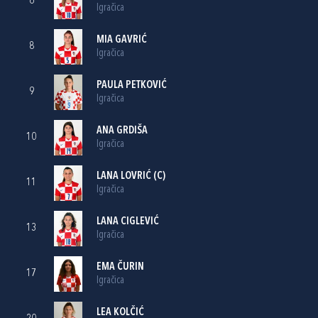
6
Igračica
MIA GAVRIĆ
8
Igračica
PAULA PETKOVIĆ
9
Igračica
ANA GRDIŠA
10
Igračica
LANA LOVRIĆ
(C)
11
Igračica
LANA CIGLEVIĆ
13
Igračica
EMA ČURIN
17
Igračica
LEA KOLČIĆ