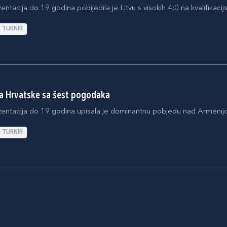
ntacija do 19 godina pobijedila je Litvu s visokih 4:0 na kvalifika
I TURNIR
 Hrvatske sa šest pogodaka
entacija do 19 godina upisala je dominantnu pobjedu nad Armenijom 6
I TURNIR