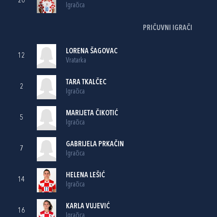
20
Igračica
PRIČUVNI IGRAČI
LORENA ŠAGOVAC
12
Vratarka
TARA TKALČEC
2
Igračica
MARIJETA ČIKOTIĆ
5
Igračica
GABRIJELA PRKAČIN
7
Igračica
HELENA LEŠIĆ
14
Igračica
KARLA VUJEVIĆ
16
Igračica