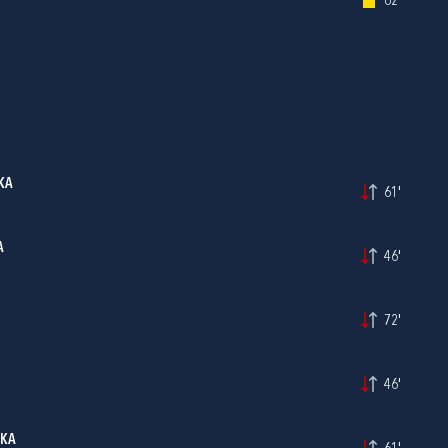
62'
KA
61'
A
46'
72'
46'
SKA