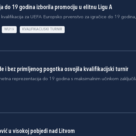
a do 19 godina izborila promociju u elitnu Ligu A
kvalifikacija za UEFA Europsko prvenstvo za igračice do 19 godina, a
WU19
KVALIFIKACIJSKI TURNIR
e i bez primljenog pogotka osvojila kvalifikacijski turnir
na reprezentacija do 19 godina s maksimalnim učinkom zaključila je k
ović u visokoj pobjedi nad Litvom