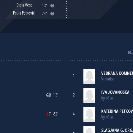
Stela Veseli
13'
Paula Petković
74'
S
VEDRANA KOMNE
1
Vratarka
IVA JOVANOSKA
13'
2
Igračica
KATERINA PETKOV
62'
4
Igračica
SLAGJANA GJORG