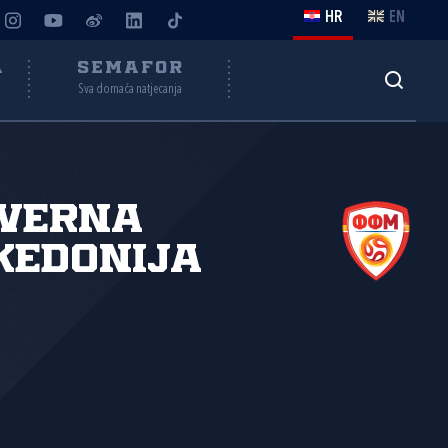
HR
EN
A
SEMAFOR
Sva domaća natjecanja
everna
kedonija