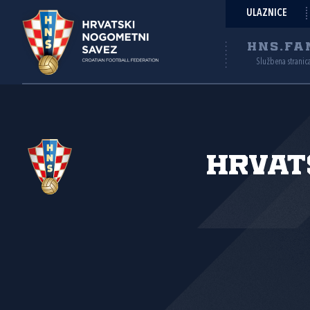
ULAZNICE
HNS.FA
Službena stranic
Hrvat