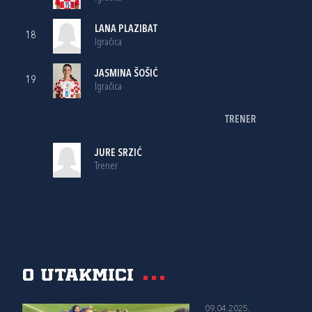
LANA PLAZIBAT
18
Igračica
JASMINA ŠOŠIĆ
19
Igračica
TRENER
JURE SRZIĆ
Trener
O utakmici
09.04.2025.