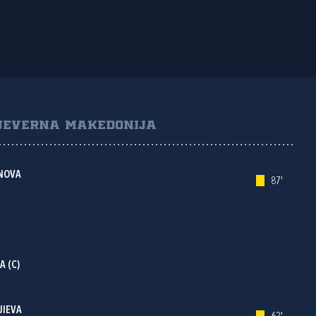
JEVERNA MAKEDONIJA
NOVA
87'
A (C)
JIEVA