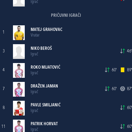
Igrač
PRIČUVNI IGRAČI
MATEJ GRAHOVAC
1
Vratar
NIKO BEROŠ
3
46'
Igrač
ROKO MIJATOVIĆ
4
60'
89'
Igrač
DRAŽEN JAMAN
7
60'
87'
Igrač
PAVLE SMILJANIĆ
8
60'
Igrač
PATRIK HORVAT
11
60'
Igrač