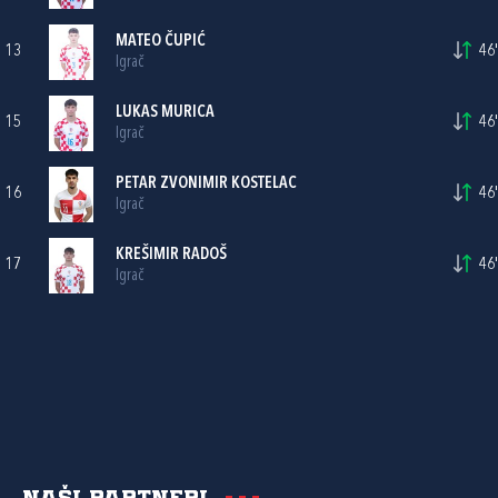
MATEO ČUPIĆ
13
46'
Igrač
LUKAS MURICA
15
46'
Igrač
PETAR ZVONIMIR KOSTELAC
16
46'
Igrač
KREŠIMIR RADOŠ
17
46'
Igrač