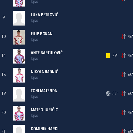
Igrač
LUKA PETROVIĆ
9
Igrač
FILIP BOKAN
10
46'
Igrač
ANTE BARTULOVIĆ
14
39'
46'
Igrač
NIKOLA RADNIĆ
18
60'
Igrač
TONI MATENDA
19
52'
60'
Igrač
MATEO JURIČIĆ
20
46'
Igrač
DOMINIK HARDI
21
60'