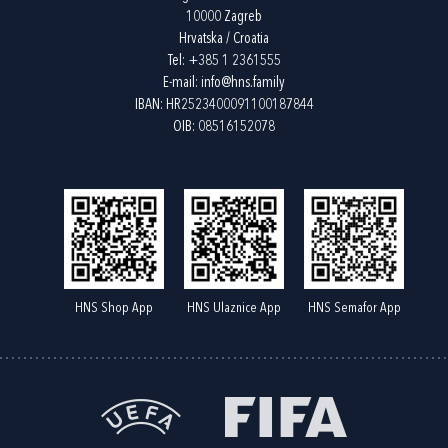
10000 Zagreb
Hrvatska / Croatia
Tel:
+385 1 2361555
E-mail:
info@hns.family
IBAN: HR2523400091100187844
OIB: 08516152078
HNS Shop App
HNS Ulaznice App
HNS Semafor App