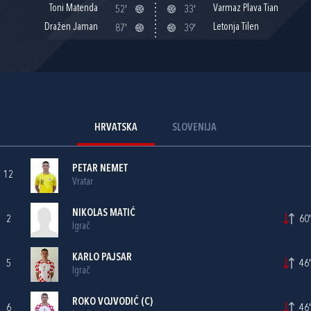
Toni Matenda
Varmaz Plava Tian
52'
33'
Dražen Jaman
Letonja Tilen
87'
39'
HRVATSKA
SLOVENIJA
PETAR NEMET
12
Vratar
NIKOLAS MATIĆ
2
60'
Igrač
KARLO PAJSAR
5
46'
Igrač
ROKO VOJVODIĆ
(C)
6
46'