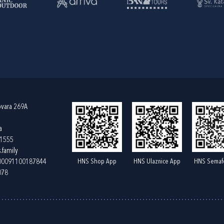
ovara 269A
a
61555
.family
HNS Shop App
HNS Ulaznice App
HNS Semaf
400091100187844
078