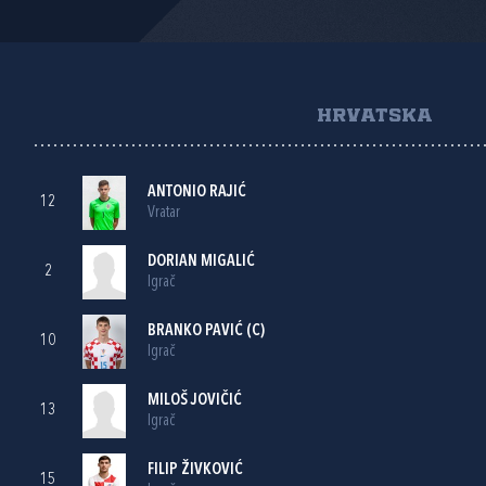
HRVATSKA
ANTONIO RAJIĆ
12
Vratar
DORIAN MIGALIĆ
2
Igrač
BRANKO PAVIĆ
(C)
10
Igrač
MILOŠ JOVIČIĆ
13
Igrač
FILIP ŽIVKOVIĆ
15