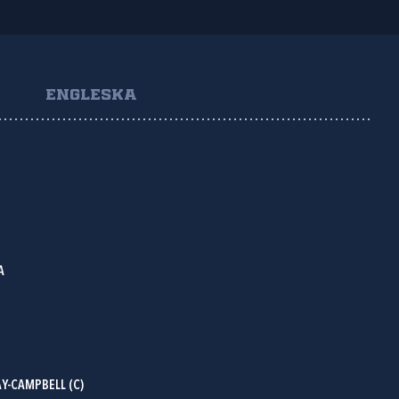
ENGLESKA
A
Y-CAMPBELL (C)