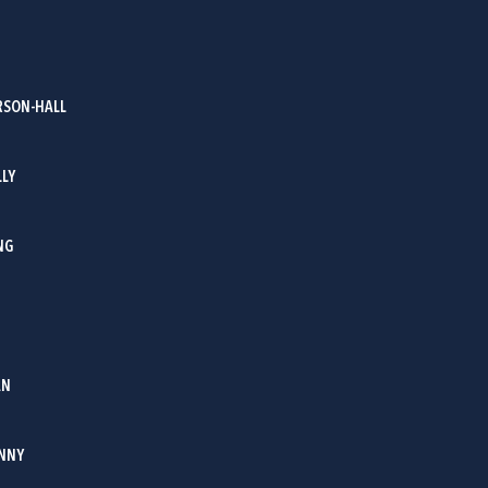
SON-HALL
LLY
NG
AN
ENNY