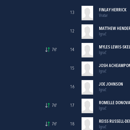
FINLAY HERRICK
13
Vratar
MATTHEW HENDER
12
Igrač
MYLES LEWIS-SKE
76'
14
Igrač
JOSH ACHEAMPO
15
Igrač
JOE JOHNSON
16
Igrač
ROMELLE DONOV
76'
17
Igrač
REISS RUSSELL-D
76'
18
Igrač