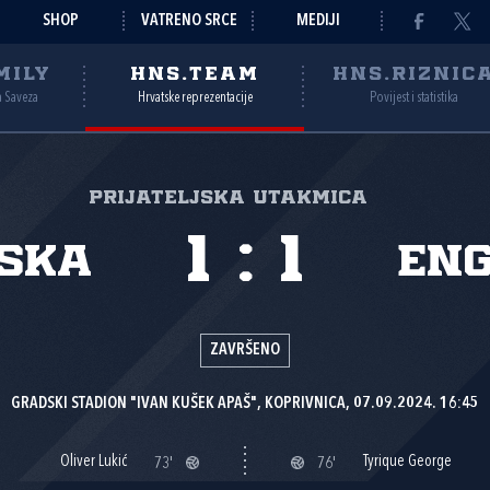
SHOP
VATRENO SRCE
MEDIJI
MILY
HNS.TEAM
HNS.RIZNIC
a Saveza
Hrvatske reprezentacije
Povijest i statistika
Prijateljska utakmica
1
:
1
ska
En
ZAVRŠENO
GRADSKI STADION "IVAN KUŠEK APAŠ", KOPRIVNICA, 07.09.2024. 16:45
Oliver Lukić
Tyrique George
73'
76'