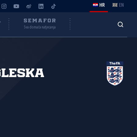
HR
EN
A
SEMAFOR
Sva domaća natjecanja
gleska