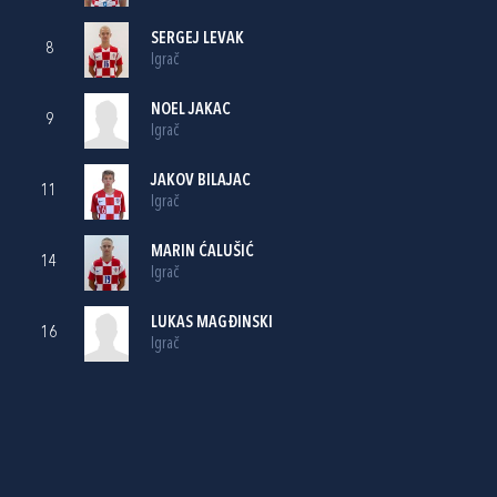
SERGEJ LEVAK
8
Igrač
NOEL JAKAC
9
Igrač
JAKOV BILAJAC
11
Igrač
MARIN ĆALUŠIĆ
14
Igrač
LUKAS MAGĐINSKI
16
Igrač