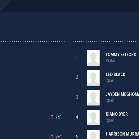
TOMMY SETFORD
1
Vratar
LEO BLACK
2
Igrač
JAYDEN MEGHOM
3
Igrač
KIANO DYER
76'
4
Igrač
HARRISON MURRA
76'
5