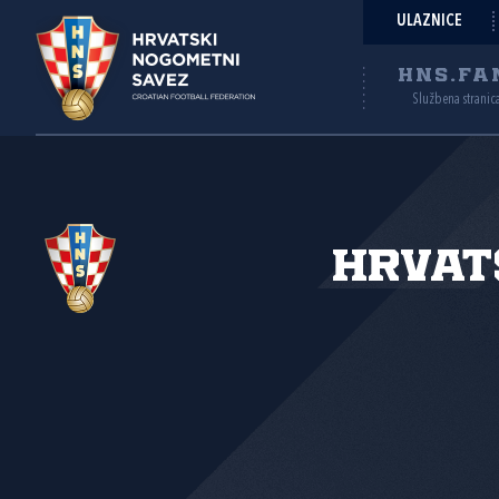
ULAZNICE
HNS.FA
Službena stranic
Hrvat