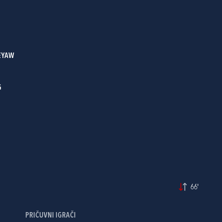
EYAW
G
66'
PRIČUVNI IGRAČI