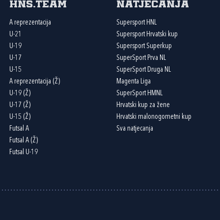
HNS.team
Natjecanja
A reprezentacija
Supersport HNL
U-21
Supersport Hrvatski kup
U-19
Supersport Superkup
U-17
SuperSport Prva NL
U-15
SuperSport Druga NL
A reprezentacija (Ž)
Magenta Liga
U-19 (Ž)
SuperSport HMNL
U-17 (Ž)
Hrvatski kup za žene
U-15 (Ž)
Hrvatski malonogometni kup
Futsal A
Sva natjecanja
Futsal A (Ž)
Futsal U-19