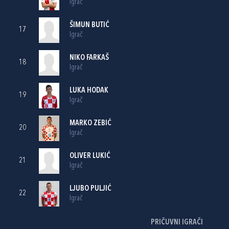
Igrač
ŠIMUN BUTIĆ
17
Igrač
NIKO FARKAŠ
18
Igrač
LUKA HODAK
19
Igrač
MARKO ZEBIĆ
20
Igrač
OLIVER LUKIĆ
21
Igrač
LJUBO PULJIĆ
22
Igrač
PRIČUVNI IGRAČI