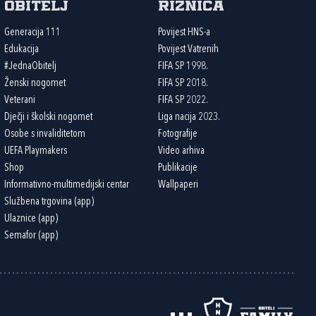
Obitelj
Riznica
Generacija 111
Povijest HNS-a
Edukacija
Povijest Vatrenih
#JednaObitelj
FIFA SP 1998.
Ženski nogomet
FIFA SP 2018.
Veterani
FIFA SP 2022.
Dječji i školski nogomet
Liga nacija 2023.
Osobe s invaliditetom
Fotografije
UEFA Playmakers
Video arhiva
Shop
Publikacije
Informativno-multimedijski centar
Wallpaperi
Službena trgovina (app)
Ulaznice (app)
Semafor (app)