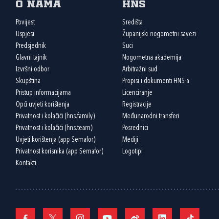
O nama
HNS
Povijest
Središta
Uspjesi
Županijski nogometni savezi
Predsjednik
Suci
Glavni tajnik
Nogometna akademija
Izvršni odbor
Arbitražni sud
Skupština
Propisi i dokumenti HNS-a
Pristup informacijama
Licenciranje
Opći uvjeti korištenja
Registracije
Privatnost i kolačići (hns.family)
Međunarodni transferi
Privatnost i kolačići (hns.team)
Posrednici
Uvjeti korištenja (app Semafor)
Mediji
Privatnost korisnika (app Semafor)
Logotipi
Kontakti