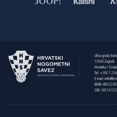
Ulica grada Vuk
10000 Zagreb
Hrvatska / Croati
Tel:
+385 1 23
E-mail:
info@hns
IBAN: HR2523
OIB: 08516152