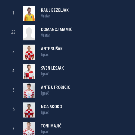
RAUL BEZELJAK
1
Vratar
DOMAGOJ MAMIĆ
23
Vratar
ANTE SUŠAK
3
Igrač
SVEN LESJAK
4
Igrač
ANTE UTROBIČIĆ
5
Igrač
NOA SKOKO
6
Igrač
TONI MAJIĆ
7
Igrač