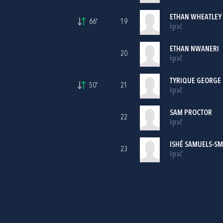
ETHAN WHEATLEY
66'
19
Igrač
ETHAN NWANERI
20
Igrač
TYRIQUE GEORGE
50'
21
Igrač
SAM PROCTOR
22
Igrač
ISHÉ SAMUELS-SM
23
Igrač