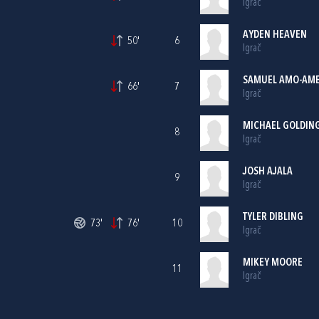
Igrač
AYDEN HEAVEN
50'
6
Igrač
SAMUEL AMO-AM
66'
7
Igrač
MICHAEL GOLDIN
8
Igrač
JOSH AJALA
9
Igrač
TYLER DIBLING
73'
76'
10
Igrač
MIKEY MOORE
11
Igrač