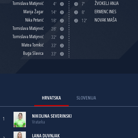
Tomislava Matijević
ŽVOKELJ ANJA
4'
7'
Marija Žagar
ERMENC INES
14'
8'
Nika Petarić
NOVAK MAŠA
18'
12'
Tomislava Matijević
28'
Tomislava Matijević
32'
Matea Tomkić
33'
Buga Slavica
33'
HRVATSKA
SLOVENIJA
NIKOLINA SEVERINSKI
1
Vratarka
LANA DUVNJAK