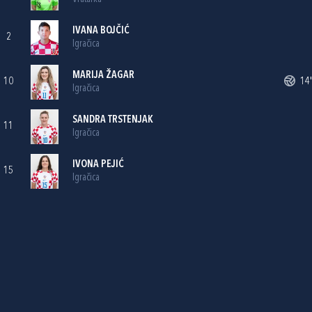
IVANA BOJČIĆ
2
Igračica
MARIJA ŽAGAR
10
14'
Igračica
SANDRA TRSTENJAK
11
Igračica
IVONA PEJIĆ
15
Igračica