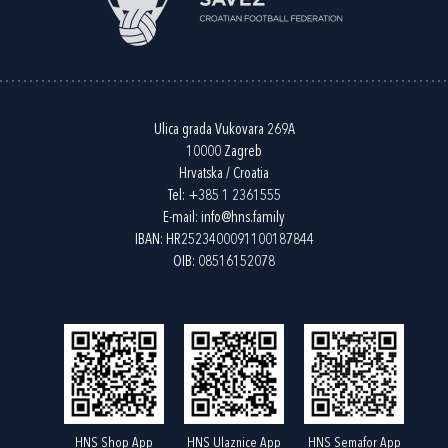
Ulica grada Vukovara 269A
10000 Zagreb
Hrvatska / Croatia
Tel:
+385 1 2361555
E-mail:
info@hns.family
IBAN: HR2523400091100187844
OIB: 08516152078
HNS Shop App
HNS Ulaznice App
HNS Semafor App