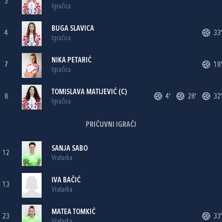
3
Igračica
BUGA SLAVICA
4
33'
Igračica
NIKA PETARIĆ
7
18'
Igračica
TOMISLAVA MATIJEVIĆ
(C)
8
4'
28'
32'
Igračica
PRIČUVNI IGRAČI
SANJA SABO
12
Vratarka
IVA BAČIĆ
13
Vratarka
MATEA TOMKIĆ
23
33'
Vratarka