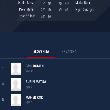
Svetlin Tamar
Marko Bulat
9'
60'
Pečar Martin
Ivijan Svržnjak
23'
61'
Urbančič Jošt
34'
SLOVENIJA
HRVATSKA
GRIL DOMEN
1
Vratar
BURIN MATIJA
4
Igrač
MAHER ROK
5
Igrač