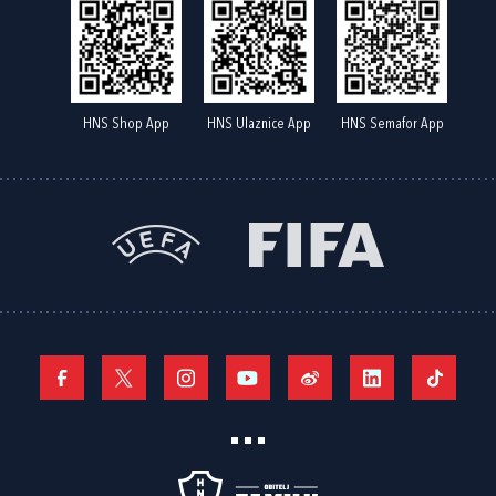
HNS Shop App
HNS Ulaznice App
HNS Semafor App