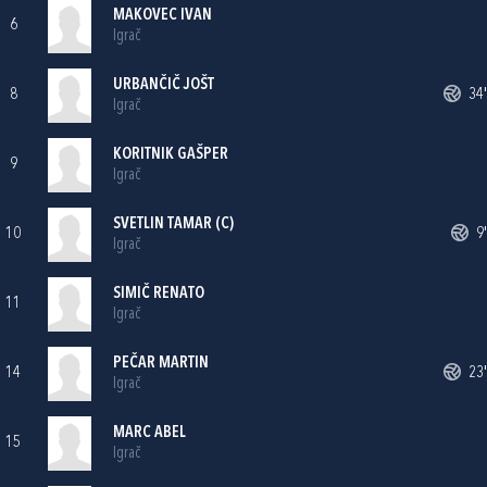
MAKOVEC IVAN
6
Igrač
URBANČIČ JOŠT
8
34'
Igrač
KORITNIK GAŠPER
9
Igrač
SVETLIN TAMAR (C)
10
9'
Igrač
SIMIČ RENATO
11
Igrač
PEČAR MARTIN
14
23'
Igrač
MARC ABEL
15
Igrač