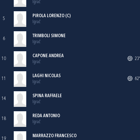
Igrač
PIROLA LORENZO (C)
5
Igrač
TRIMBOLI SIMONE
6
Igrač
CAPONE ANDREA
10
23'
Igrač
LAGHI NICOLAS
11
62'
Igrač
SPINA RAFFAELE
14
Igrač
REDA ANTONIO
18
Igrač
MARRAZZO FRANCESCO
19