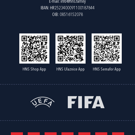
E-mail:
info@hns.family
IBAN: HR2523400091100187844
OIB: 08516152078
HNS Shop App
HNS Ulaznice App
HNS Semafor App