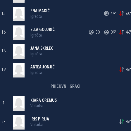
ENA MADIĆ
15
49'
60'
Igračica
ELLA GOLUBIČ
16
30'
39'
46'
Igračica
JANA ŠKRLEC
18
Igračica
ANTEA JONJIĆ
19
46'
Igračica
PRIČUVNI IGRAČI
KIARA OREMUŠ
1
Vratarka
IRIS PIRIJA
23
46'
Vratarka