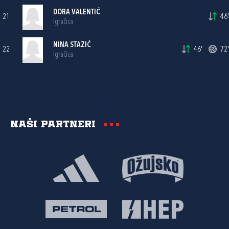
DORA VALENTIĆ
21
46'
Igračica
NINA STAZIĆ
22
46'
72'
Igračica
Naši partneri