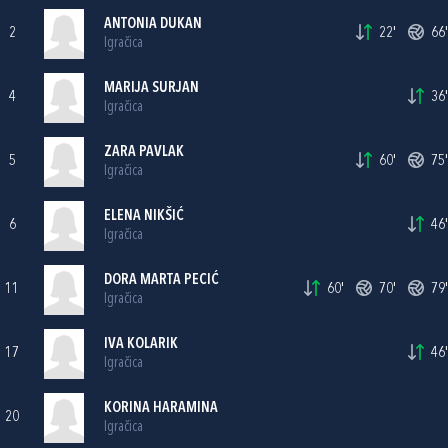
ANTONIA DUKAN
2
22'
66'
Igračica
MARIJA SURJAN
4
36'
Igračica
ZARA PAVLAK
5
60'
75'
Igračica
ELENA NIKŠIĆ
6
46'
Igračica
DORA MARTA PECIĆ
11
60'
70'
79'
Igračica
IVA KOLARIK
17
46'
Igračica
KORINA HARAMINA
20
Igračica