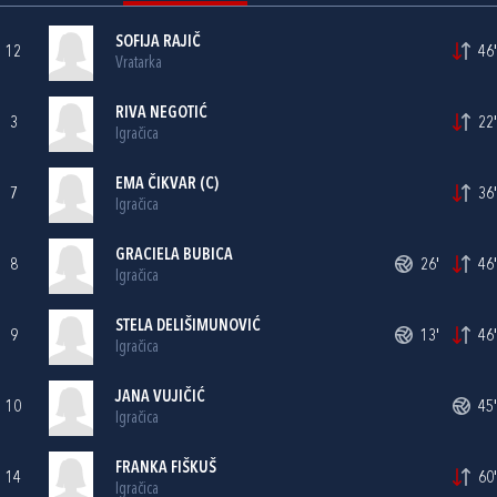
SOFIJA RAJIČ
12
46'
Vratarka
RIVA NEGOTIĆ
3
22'
Igračica
EMA ČIKVAR
(C)
7
36'
Igračica
GRACIELA BUBICA
8
26'
46'
Igračica
STELA DELIŠIMUNOVIĆ
9
13'
46'
Igračica
JANA VUJIČIĆ
10
45'
Igračica
FRANKA FIŠKUŠ
14
60'
Igračica