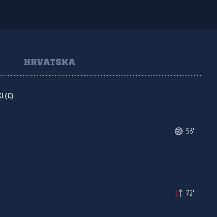
HRVATSKA
I
(C)
56'
72'