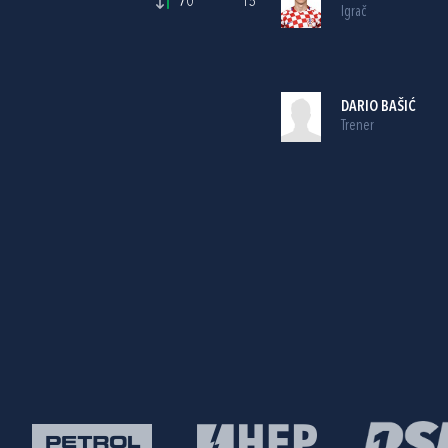
70'
15
Igrač
DARIO BAŠIĆ
Trener