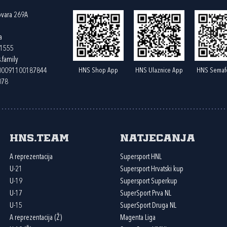
ovara 269A
a
61555
.family
HNS Shop App
HNS Ulaznice App
HNS Semaf
400091100187844
078
HNS.team
Natjecanja
A reprezentacija
Supersport HNL
U-21
Supersport Hrvatski kup
U-19
Supersport Superkup
U-17
SuperSport Prva NL
U-15
SuperSport Druga NL
A reprezentacija (Ž)
Magenta Liga