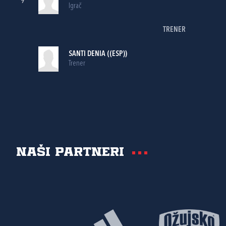
9
Igrač
TRENER
SANTI DENIA ((ESP))
Trener
Naši partneri