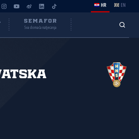
HR
EN
A
SEMAFOR
Sva domaća natjecanja
vatska