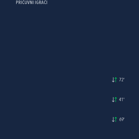
PRIČUVNI IGRAČI
72'
41'
69'