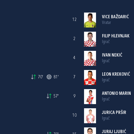
VICE BAŽDARIĆ
12
Vratar
FILIP HLEVNJAK
2
Igrač
IVAN NEKIĆ
4
Igrač
LEON KREKOVIĆ
70'
81'
7
Igrač
ANTONIO MARIN
57'
9
Igrač
JURICA PRŠIR
10
Igrač
JURAJ LJUBIĆ