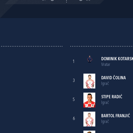
DOMINIK KOTARSK
1
Vratar
DAVID ČOLINA
3
Igrač
STIPE RADIĆ
5
Igrač
BARTOL FRANJIĆ
6
Igrač