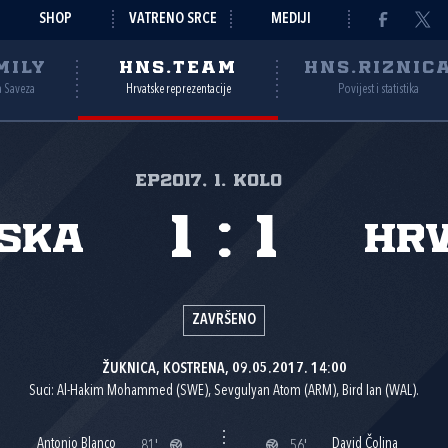
SHOP
VATRENO SRCE
MEDIJI
MILY
HNS.TEAM
HNS.RIZNIC
a Saveza
Hrvatske reprezentacije
Povijest i statistika
EP2017, 1. kolo
1
:
1
ska
Hr
ZAVRŠENO
ŽUKNICA, KOSTRENA, 09.05.2017. 14:00
Suci: Al-Hakim Mohammed (SWE), Sevgulyan Atom (ARM), Bird Ian (WAL).
Antonio Blanco
David Čolina
81'
56'