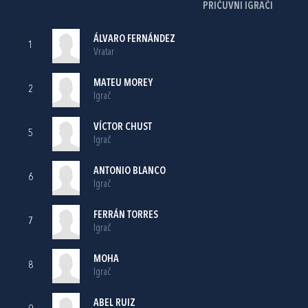
PRIČUVNI IGRAČI
ÁLVARO FERNÁNDEZ
1
Vratar
MATEU MOREY
2
Igrač
VÍCTOR CHUST
5
Igrač
ANTONIO BLANCO
6
Igrač
FERRÁN TORRES
7
Igrač
MOHA
8
Igrač
ABEL RUIZ