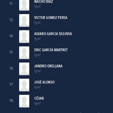
NACHO DÍAZ
11
Igrač
VICTOR GOMEZ PEREA
12
Igrač
ALVARO GARCIA SEGOVIA
14
Igrač
ERIC GARCÍA MARTRET
15
Igrač
JANDRO ORELLANA
16
Igrač
JOSÉ ALONSO
17
Igrač
CÉSAR
18
Igrač