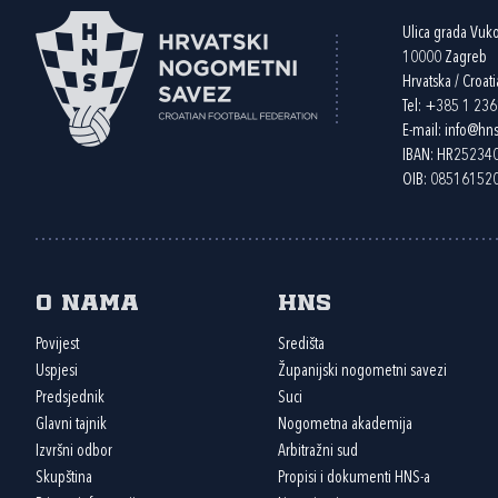
Ulica grada Vuk
10000 Zagreb
Hrvatska / Croati
Tel:
+385 1 23
E-mail:
info@hns
IBAN: HR2523
OIB: 08516152
O nama
HNS
Povijest
Središta
Uspjesi
Županijski nogometni savezi
Predsjednik
Suci
Glavni tajnik
Nogometna akademija
Izvršni odbor
Arbitražni sud
Skupština
Propisi i dokumenti HNS-a