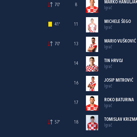
MARKO HANULJA
70'
8
Igrač
MICHELE ŠEGO
41'
11
Igrač
MARIO VUŠKOVIĆ
70'
13
Igrač
TIN HRVOJ
14
Igrač
JOSIP MITROVIĆ
16
Igrač
ROKO BATURINA
17
Igrač
TOMISLAV KRIZM
57'
18
Igrač