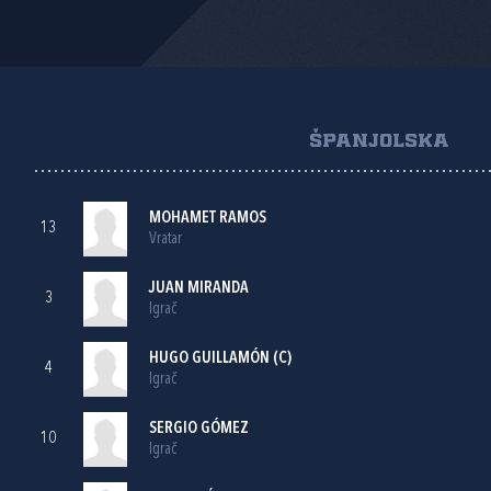
ŠPANJOLSKA
MOHAMET RAMOS
13
Vratar
JUAN MIRANDA
3
Igrač
HUGO GUILLAMÓN (C)
4
Igrač
SERGIO GÓMEZ
10
Igrač