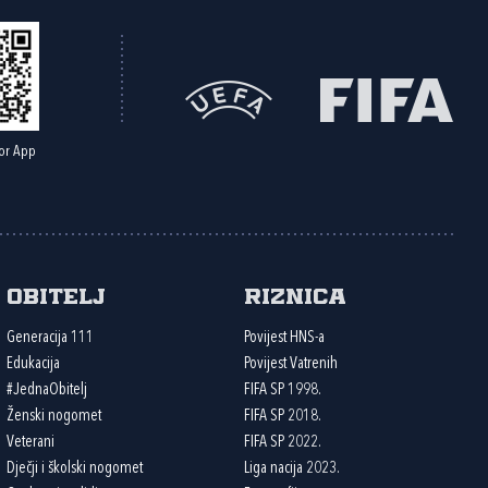
or App
Obitelj
Riznica
Generacija 111
Povijest HNS-a
Edukacija
Povijest Vatrenih
#JednaObitelj
FIFA SP 1998.
Ženski nogomet
FIFA SP 2018.
Veterani
FIFA SP 2022.
Dječji i školski nogomet
Liga nacija 2023.