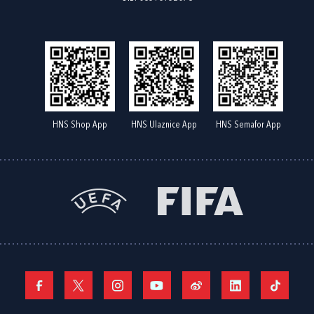
HNS Shop App
HNS Ulaznice App
HNS Semafor App