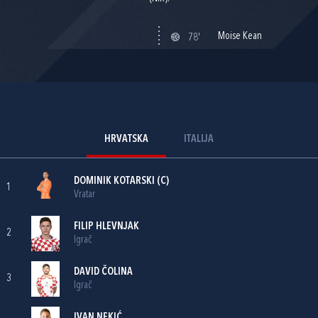
Moise Kean
78'
HRVATSKA
ITALIJA
DOMINIK KOTARSKI
(C)
1
Vratar
FILIP HLEVNJAK
2
Igrač
DAVID ČOLINA
3
Igrač
IVAN NEKIĆ