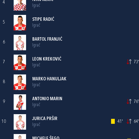
4
Igrač
STIPE RADIĆ
5
Igrač
BARTOL FRANJIĆ
6
Igrač
LEON KREKOVIĆ
7
73'
Igrač
MARKO HANULJAK
8
Igrač
ANTONIO MARIN
9
76'
Igrač
JURICA PRŠIR
10
41'
64'
Igrač
MICHELE ŠEGO