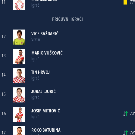
11
77'
Igrač
PRIČUVNI IGRAČI
VICE BAŽDARIĆ
12
Vratar
MARIO VUŠKOVIĆ
13
Igrač
TIN HRVOJ
14
Igrač
JURAJ LJUBIĆ
15
Igrač
JOSIP MITROVIĆ
16
73'
Igrač
ROKO BATURINA
17
76'