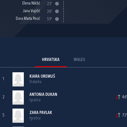
Elena Nikšić
23'
Jana Vujičić
26'
Dora Marta Pecić
59'
HRVATSKA
WALES
KIARA OREMUŠ
1
Vratarka
ANTONIA DUKAN
2
46'
Igračica
ZARA PAVLAK
5
73'
Igračica