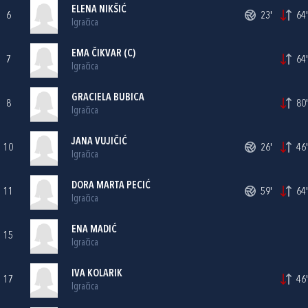
ELENA NIKŠIĆ
6
23'
64'
Igračica
EMA ČIKVAR
(C)
7
64'
Igračica
GRACIELA BUBICA
8
80'
Igračica
JANA VUJIČIĆ
10
26'
46'
Igračica
DORA MARTA PECIĆ
11
59'
64'
Igračica
ENA MADIĆ
15
Igračica
IVA KOLARIK
17
46'
Igračica