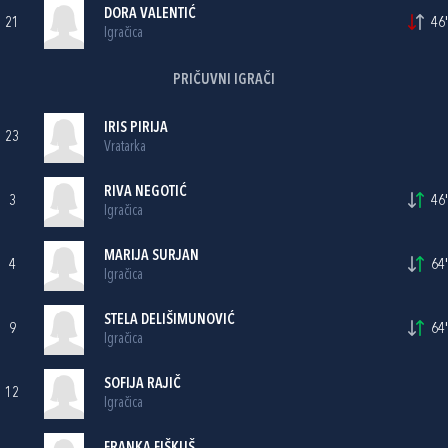
DORA VALENTIĆ
21
46'
Igračica
PRIČUVNI IGRAČI
IRIS PIRIJA
23
Vratarka
RIVA NEGOTIĆ
3
46'
Igračica
MARIJA SURJAN
4
64'
Igračica
STELA DELIŠIMUNOVIĆ
9
64'
Igračica
SOFIJA RAJIČ
12
Igračica