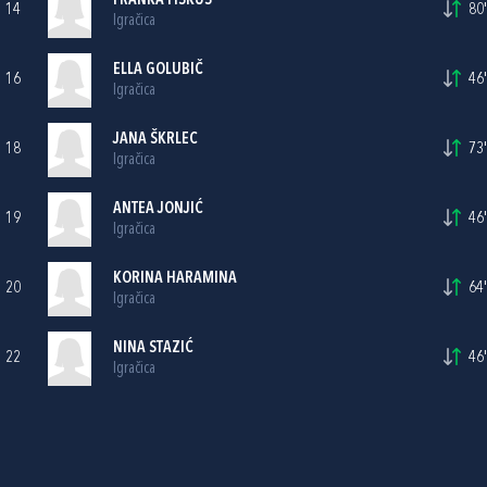
FRANKA FIŠKUŠ
14
80'
Igračica
ELLA GOLUBIČ
16
46'
Igračica
JANA ŠKRLEC
18
73'
Igračica
ANTEA JONJIĆ
19
46'
Igračica
KORINA HARAMINA
20
64'
Igračica
NINA STAZIĆ
22
46'
Igračica