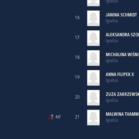
Igračica
JANINA SCHMIDT
16
Igračica
ALEKSANDRA SZO
17
Igračica
MICHALINA WIŚN
18
Igračica
ANNA FILIPEK X
19
Igračica
ZUZA ZAKRZEWS
20
Igračica
MALWINA THAMM
46'
21
Igračica