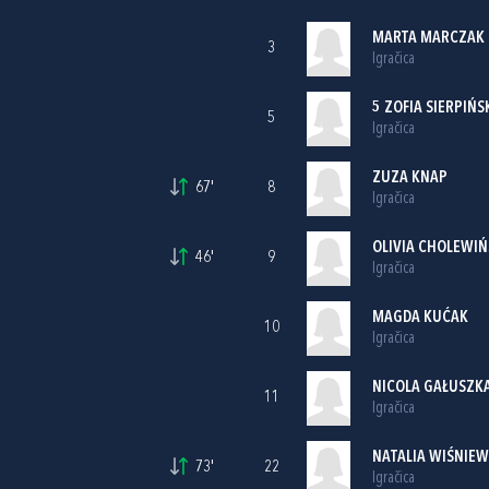
MARTA MARCZAK
3
Igračica
5 ZOFIA SIERPIŃS
5
Igračica
ZUZA KNAP
67'
8
Igračica
OLIVIA CHOLEWI
46'
9
Igračica
MAGDA KUĆAK
10
Igračica
NICOLA GAŁUSZK
11
Igračica
NATALIA WIŚNIEW
73'
22
Igračica