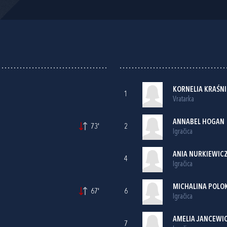
KORNELIA KRAŚN
1
Vratarka
ANNABEL HOGAN
73'
2
Igračica
ANIA NURKIEWICZ 
4
Igračica
MICHALINA POLO
67'
6
Igračica
AMELIA JANCEWI
7