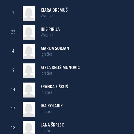
KIARA OREMUŠ
1
Vratarka
IRIS PIRIJA
23
Vratarka
MARIJA SURJAN
4
Igračica
STELA DELIŠIMUNOVIĆ
9
Igračica
FRANKA FIŠKUŠ
14
Igračica
IVA KOLARIK
17
Igračica
JANA ŠKRLEC
18
Igračica