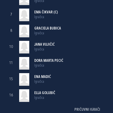
Igračica
EMA ČIKVAR
(C)
7
Igračica
GRACIELA BUBICA
8
Igračica
JANA VUJIČIĆ
10
Igračica
DORA MARTA PECIĆ
11
Igračica
ENA MADIĆ
15
Igračica
ELLA GOLUBIČ
16
Igračica
PRIČUVNI IGRAČI