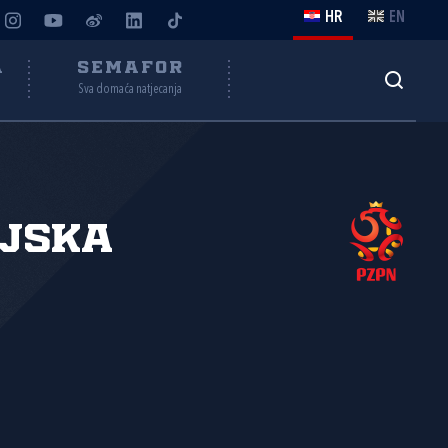
HR
EN
A
SEMAFOR
Sva domaća natjecanja
ljska