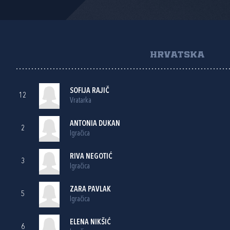
HRVATSKA
SOFIJA RAJIČ
12
Vratarka
ANTONIA DUKAN
2
Igračica
RIVA NEGOTIĆ
3
Igračica
ZARA PAVLAK
5
Igračica
ELENA NIKŠIĆ
6