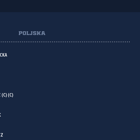
POLJSKA
ICKA
(C) (C)
K
CZ