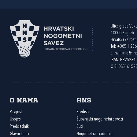
Ulica grada Vuk
10000 Zagreb
Hrvatska / Croati
Tel:
+385 1 23
E-mail:
info@hns
IBAN: HR2523
OIB: 08516152
O nama
HNS
Povijest
Središta
Uspjesi
Županijski nogometni savezi
Predsjednik
Suci
Glavni tajnik
Nogometna akademija