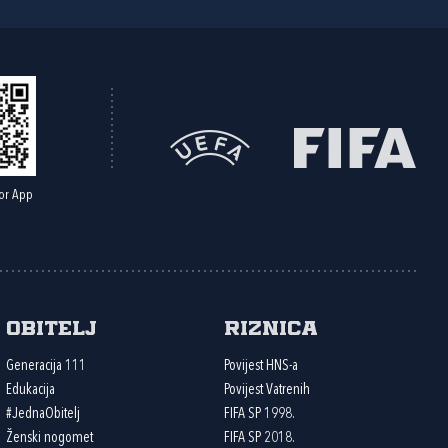
or App
Obitelj
Riznica
Generacija 111
Povijest HNS-a
Edukacija
Povijest Vatrenih
#JednaObitelj
FIFA SP 1998.
Ženski nogomet
FIFA SP 2018.