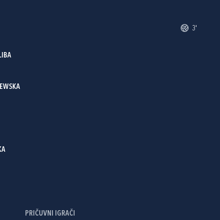
3'
LIBA
IEWSKA
KA
PRIČUVNI IGRAČI