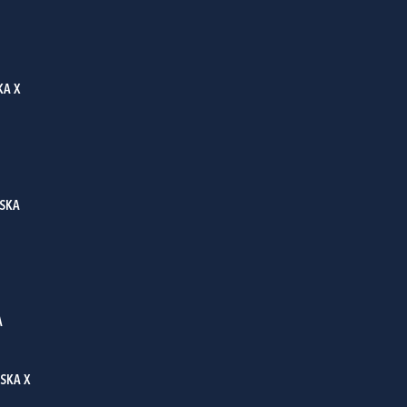
KA X
ŃSKA
A
SKA X