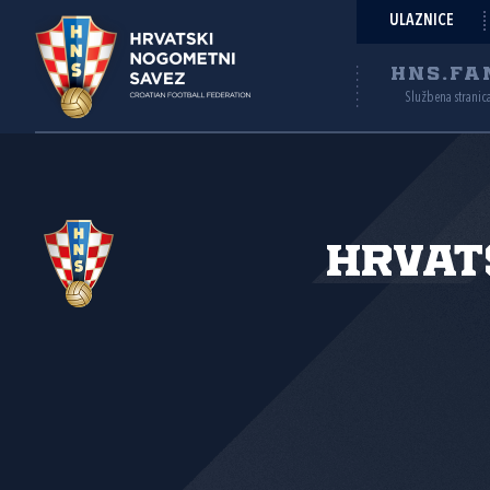
ULAZNICE
HNS.FA
Službena stranic
Hrvat