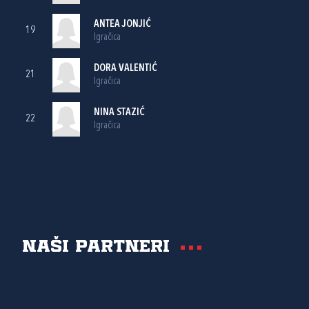
ANTEA JONJIĆ
19
Igračica
DORA VALENTIĆ
21
Igračica
NINA STAZIĆ
22
Igračica
Naši partneri