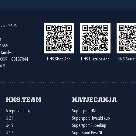
ovara 269A
a
61555
.family
HNS Shop App
HNS Ulaznice App
HNS Semaf
400091100187844
078
HNS.team
Natjecanja
A reprezentacija
Supersport HNL
U-21
Supersport Hrvatski kup
U-19
Supersport Superkup
U-17
SuperSport Prva NL