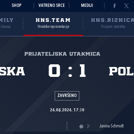
SHOP
VATRENO SRCE
MEDIJI
MILY
HNS.TEAM
HNS.RIZNIC
a Saveza
Hrvatske reprezentacije
Povijest i statistika
Prijateljska utakmica
0
:
1
ska
Po
ZAVRŠENO
24.08.2024. 17:30
Janina Schmidt
3'