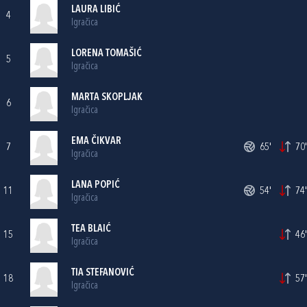
LAURA LIBIĆ
4
Igračica
LORENA TOMAŠIĆ
5
Igračica
MARTA SKOPLJAK
6
Igračica
EMA ČIKVAR
7
65'
70'
Igračica
LANA POPIĆ
11
54'
74'
Igračica
TEA BLAIĆ
15
46'
Igračica
TIA STEFANOVIĆ
18
57'
Igračica