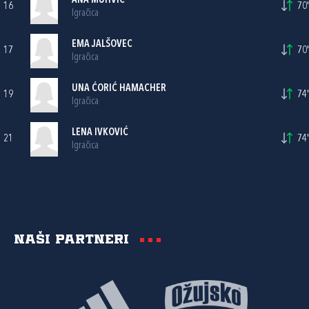
ANA MUHVIĆ
16
70'
Igračica
EMA JALŠOVEC
17
70'
Igračica
UNA ĆORIĆ HAMACHER
19
74'
Igračica
LENA IVKOVIĆ
21
74'
Igračica
Naši partneri