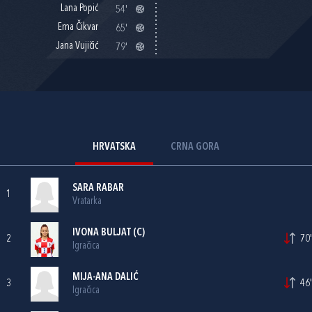
Lana Popić
54'
Ema Čikvar
65'
Jana Vujičić
79'
HRVATSKA
CRNA GORA
SARA RABAR
1
Vratarka
IVONA BULJAT
(C)
2
70'
Igračica
MIJA-ANA DALIĆ
3
46'
Igračica