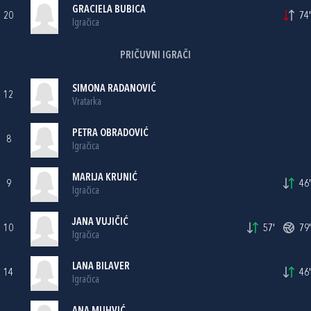
GRACIELA BUBICA
20
74'
Igračica
PRIČUVNI IGRAČI
SIMONA RADANOVIĆ
12
Vratarka
PETRA OBRADOVIĆ
8
Igračica
MARIJA KRUNIĆ
9
46'
Igračica
JANA VUJIČIĆ
10
57'
79'
Igračica
LANA BILAVER
14
46'
Igračica