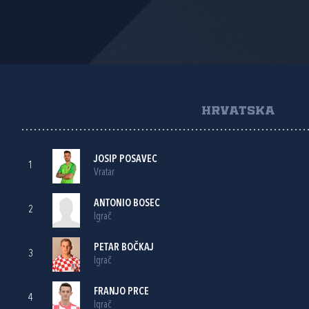
HRVATSKA
JOSIP POSAVEC
1
Vratar
ANTONIO BOSEC
2
Igrač
PETAR BOČKAJ
3
Igrač
FRANJO PRCE
4
Igrač