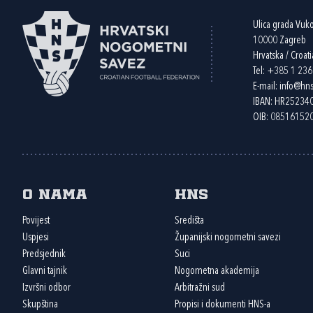
Ulica grada Vuk
10000 Zagreb
Hrvatska / Croati
Tel:
+385 1 23
E-mail:
info@hns
IBAN: HR2523
OIB: 08516152
O nama
HNS
Povijest
Središta
Uspjesi
Županijski nogometni savezi
Predsjednik
Suci
Glavni tajnik
Nogometna akademija
Izvršni odbor
Arbitražni sud
Skupština
Propisi i dokumenti HNS-a