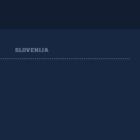
SLOVENIJA