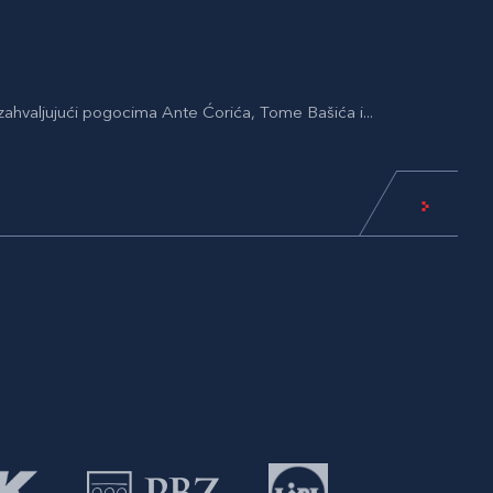
e, zahvaljujući pogocima Ante Ćorića, Tome Bašića i...