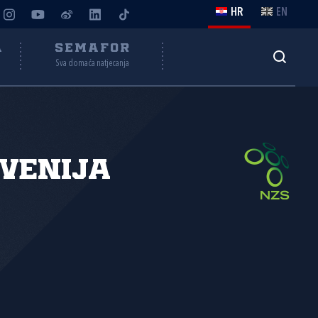
HR
EN
A
SEMAFOR
Sva domaća natjecanja
venija