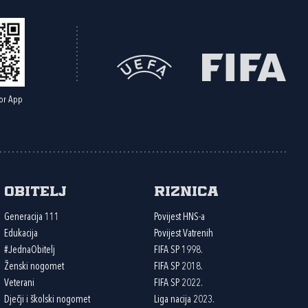
or App
Obitelj
Riznica
Generacija 111
Povijest HNS-a
Edukacija
Povijest Vatrenih
#JednaObitelj
FIFA SP 1998.
Ženski nogomet
FIFA SP 2018.
Veterani
FIFA SP 2022.
Dječji i školski nogomet
Liga nacija 2023.