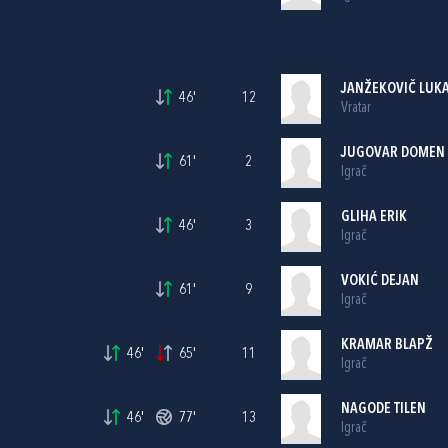
JANŽEKOVIČ LUK
46'
12
Vratar
JUGOVAR DOMEN
61'
2
Igrač
GLIHA ERIK
46'
3
Igrač
VOKIĆ DEJAN
61'
9
Igrač
KRAMAR BLAPŽ
46'
65'
11
Igrač
NAGODE TILEN
46'
77'
13
Igrač