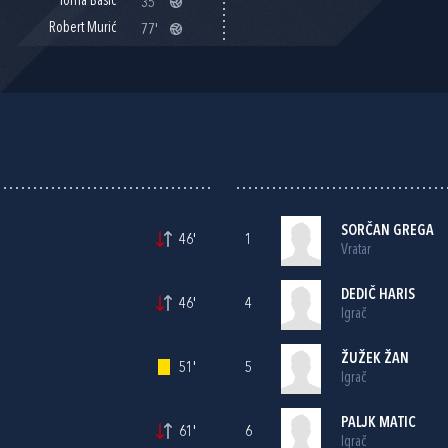
Toma Bašić
35'
Robert Murić
77'
SORČAN GREGA
46'
1
Vratar
DEDIČ HARIS
46'
4
Igrač
ŽUŽEK ŽAN
51'
5
Igrač
PALJK MATIC
61'
6
Igrač