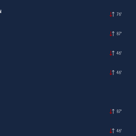
N
76'
87'
46'
46'
87'
46'