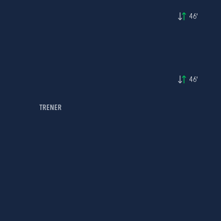
46'
46'
TRENER