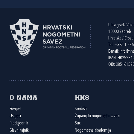
Ulica grada Vuk
10000 Zagreb
Hrvatska / Croati
Tel:
+385 1 23
E-mail:
info@hns
IBAN: HR2523
OIB: 08516152
O nama
HNS
Povijest
Središta
Uspjesi
Županijski nogometni savezi
Predsjednik
Suci
Glavni tajnik
Nogometna akademija