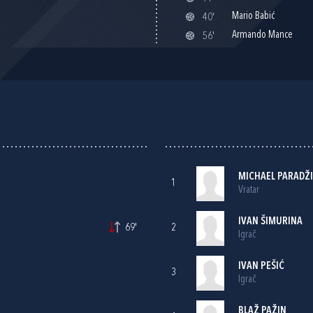
Mario Babić
40'
Armando Mance
56'
MICHAEL PARADŽ
1
Vratar
IVAN ŠIMURINA
69'
2
Igrač
IVAN PEŠIĆ
3
Igrač
BLAŽ PAŽIN