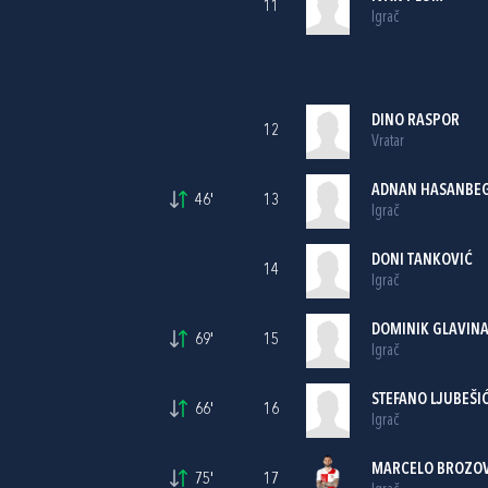
11
Igrač
DINO RASPOR
12
Vratar
ADNAN HASANBE
46'
13
Igrač
DONI TANKOVIĆ
14
Igrač
DOMINIK GLAVIN
69'
15
Igrač
STEFANO LJUBEŠI
66'
16
Igrač
MARCELO BROZOV
75'
17