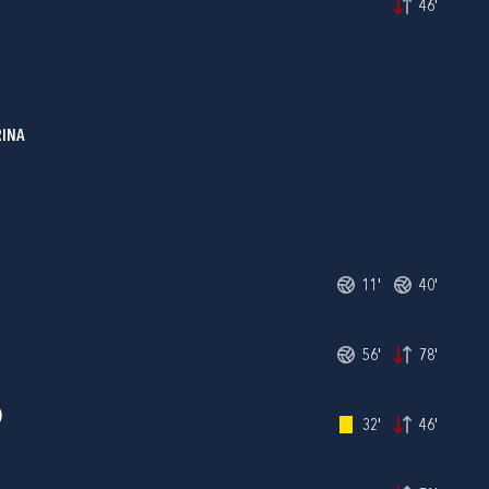
46'
INA
11'
40'
56'
78'
)
32'
46'