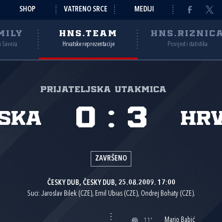
SHOP
VATRENO SRCE
MEDIJI
MILY
HNS.TEAM
HNS.RIZNIC
a Saveza
Hrvatske reprezentacije
Povijest i statistika
Prijateljska utakmica
0
:
3
ska
Hr
ZAVRŠENO
ČESKY DUB, ČESKY DUB, 25.08.2009. 17:00
Suci: Jaroslav Bilek (CZE), Emil Ubias (CZE), Ondrej Bohaty (CZE).
Mario Babić
11'