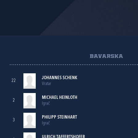
BAVARSKA
JOHANNES SCHENK
22
Vratar
MICHAEL HEINLOTH
2
Igrač
PHILIPP STEINHART
3
Igrač
ULRICH TAFFERTSHOFER