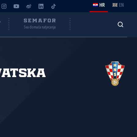
HR
EN
A
SEMAFOR
Sva domaća natjecanja
vatska