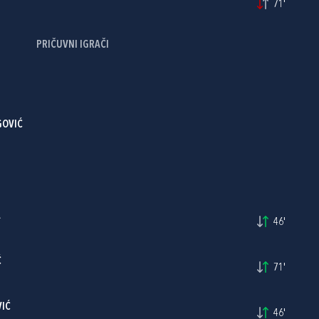
71'
PRIČUVNI IGRAČI
GOVIĆ
A
46'
Ć
71'
IĆ
46'