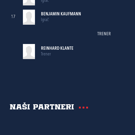
Igrač
BENJAMIN KAUFMANN
17
Igrač
TRENER
REINHARD KLANTE
Trener
Naši partneri