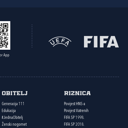
or App
Obitelj
Riznica
Generacija 111
Povijest HNS-a
Edukacija
Povijest Vatrenih
#JednaObitelj
FIFA SP 1998.
Ženski nogomet
FIFA SP 2018.