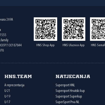
ovara 269A
a
61555
.family
HNS Shop App
HNS Ulaznice App
HNS Semaf
400091100187844
078
HNS.team
Natjecanja
A reprezentacija
Supersport HNL
U-21
Supersport Hrvatski kup
U-19
Supersport Superkup
U-17
SuperSport Prva NL