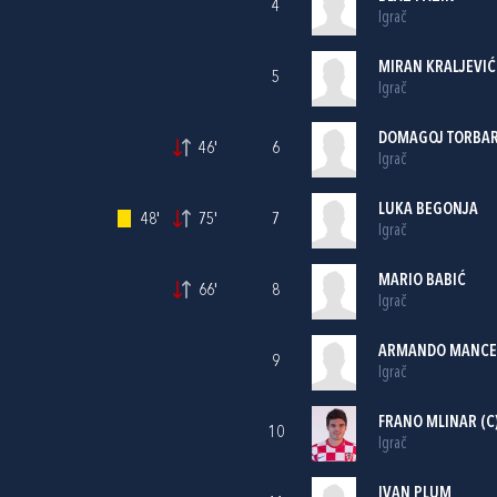
4
Igrač
MIRAN KRALJEVIĆ
5
Igrač
DOMAGOJ TORBAR
46'
6
Igrač
LUKA BEGONJA
48'
75'
7
Igrač
MARIO BABIĆ
66'
8
Igrač
ARMANDO MANCE
9
Igrač
FRANO MLINAR
(C
10
Igrač
IVAN PLUM