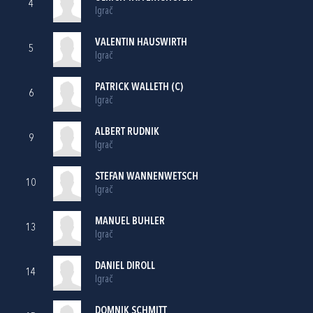
4
Igrač
VALENTIN HAUSWIRTH
5
Igrač
PATRICK WALLETH (C)
6
Igrač
ALBERT RUDNIK
9
Igrač
STEFAN WANNENWETSCH
10
Igrač
MANUEL BUHLER
13
Igrač
DANIEL DIROLL
14
Igrač
DOMNIK SCHMITT