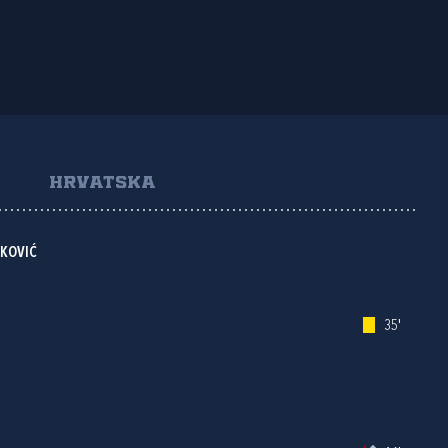
HRVATSKA
IKOVIĆ
35'