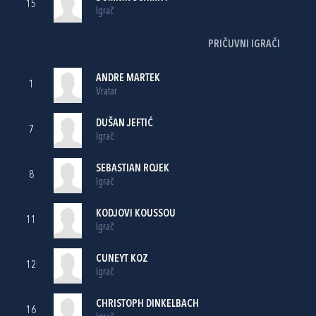
15
Igrač
PRIČUVNI IGRAČI
ANDRE MARTEK
1
Vratar
DUŠAN JEFTIĆ
7
Igrač
SEBASTIAN ROJEK
8
Igrač
KODJOVI KOUSSOU
11
Igrač
CUNEYT KOZ
12
Igrač
CHRISTOPH DINKELBACH
16