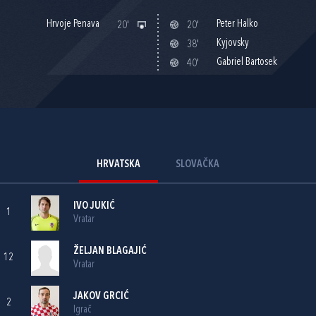
Hrvoje Penava
Peter Halko
20'
20'
Kyjovsky
38'
Gabriel Bartosek
40'
HRVATSKA
SLOVAČKA
IVO JUKIĆ
1
Vratar
ŽELJAN BLAGAJIĆ
12
Vratar
JAKOV GRCIĆ
2
Igrač