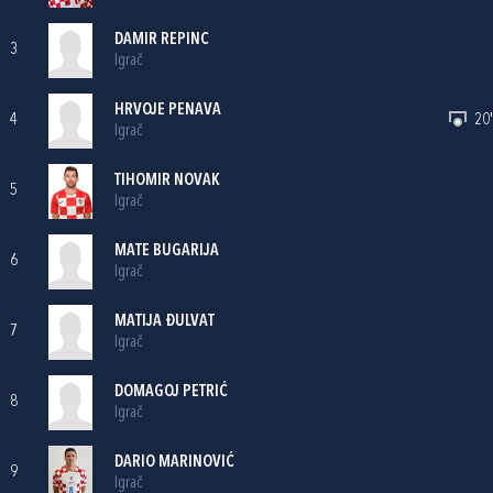
DAMIR REPINC
3
Igrač
HRVOJE PENAVA
4
20'
Igrač
TIHOMIR NOVAK
5
Igrač
MATE BUGARIJA
6
Igrač
MATIJA ĐULVAT
7
Igrač
DOMAGOJ PETRIĆ
8
Igrač
DARIO MARINOVIĆ
9
Igrač