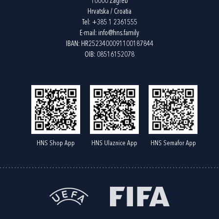
10000 Zagreb
Hrvatska / Croatia
Tel:
+385 1 2361555
E-mail:
info@hns.family
IBAN: HR2523400091100187844
OIB: 08516152078
HNS Shop App
HNS Ulaznice App
HNS Semafor App