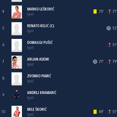
MARKO LEŠKOVIĆ
4
70'
71'
Igrač
RENATO KELIĆ
(C)
5
52'
Igrač
DOMAGOJ PUŠIĆ
6
51'
Igrač
ARIJAN ADEMI
7
77'
79'
Igrač
ZVONKO PAMIĆ
8
Igrač
ANDREJ KRAMARIĆ
9
Igrač
MILE ŠKORIĆ
10
49'
51'
Igrač