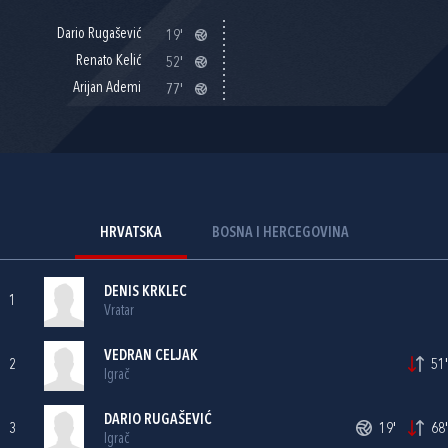
Dario Rugašević
19'
Renato Kelić
52'
Arijan Ademi
77'
HRVATSKA
BOSNA I HERCEGOVINA
DENIS KRKLEC
1
Vratar
VEDRAN CELJAK
2
51'
Igrač
DARIO RUGAŠEVIĆ
3
19'
68'
Igrač