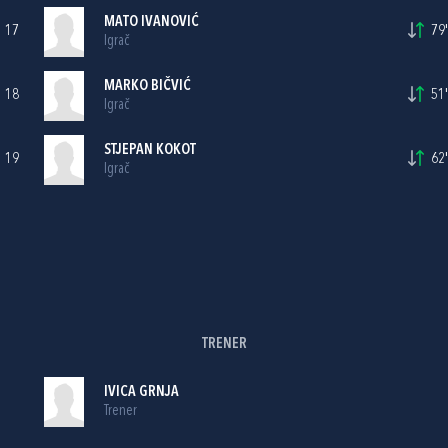
MATO IVANOVIĆ
17
79'
Igrač
MARKO BIČVIĆ
18
51'
Igrač
STJEPAN KOKOT
19
62'
Igrač
TRENER
IVICA GRNJA
Trener