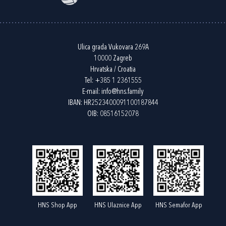
Ulica grada Vukovara 269A
10000 Zagreb
Hrvatska / Croatia
Tel:
+385 1 2361555
E-mail:
info@hns.family
IBAN: HR2523400091100187844
OIB: 08516152078
HNS Shop App
HNS Ulaznice App
HNS Semafor App