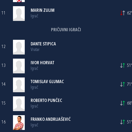
MARIN ZULIM
11
62'
Igrač
PRIČUVNI IGRAČI
DANTE STIPICA
12
Vratar
IVOR HORVAT
13
51'
Igrač
TOMISLAV GLUMAC
14
71'
Igrač
ROBERTO PUNČEC
15
68'
Igrač
FRANKO ANDRIJAŠEVIĆ
16
51'
Igrač