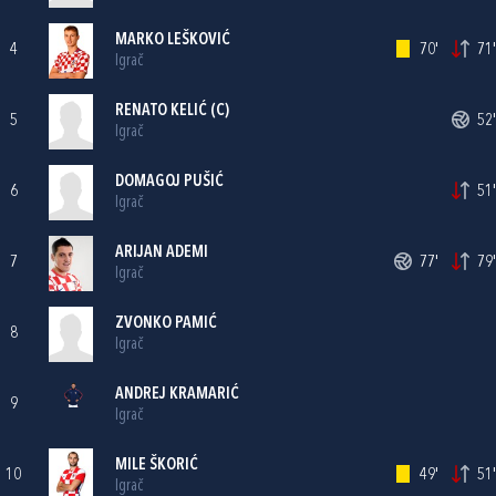
MARKO LEŠKOVIĆ
4
70'
71'
Igrač
RENATO KELIĆ
(C)
5
52'
Igrač
DOMAGOJ PUŠIĆ
6
51'
Igrač
ARIJAN ADEMI
7
77'
79'
Igrač
ZVONKO PAMIĆ
8
Igrač
ANDREJ KRAMARIĆ
9
Igrač
MILE ŠKORIĆ
10
49'
51'
Igrač