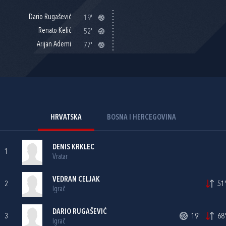
Dario Rugašević
19'
Renato Kelić
52'
Arijan Ademi
77'
HRVATSKA
BOSNA I HERCEGOVINA
DENIS KRKLEC
1
Vratar
VEDRAN CELJAK
2
51'
Igrač
DARIO RUGAŠEVIĆ
3
19'
68'
Igrač