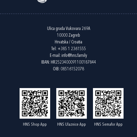
Ulica grada Vukovara 269A
10000 Zagreb
Hrvatska / Croatia
Tel:
+385 1 2361555
E-mail:
info@hns.family
IBAN: HR2523400091100187844
OIB: 08516152078
HNS Shop App
HNS Ulaznice App
HNS Semafor App