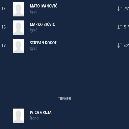
MATO IVANOVIĆ
17
79'
Igrač
MARKO BIČVIĆ
18
51'
Igrač
STJEPAN KOKOT
19
62'
Igrač
TRENER
IVICA GRNJA
Trener