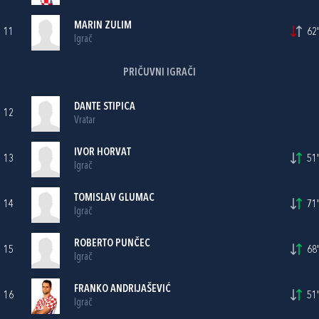
MARIN ZULIM
11
62'
Igrač
PRIČUVNI IGRAČI
DANTE STIPICA
12
Vratar
IVOR HORVAT
13
51'
Igrač
TOMISLAV GLUMAC
14
71'
Igrač
ROBERTO PUNČEC
15
68'
Igrač
FRANKO ANDRIJAŠEVIĆ
16
51'
Igrač