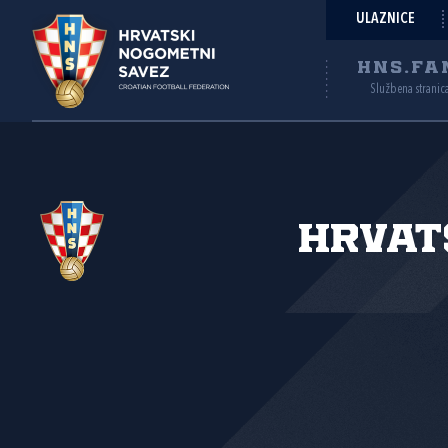
ULAZNICE
HNS.FA
Službena stranic
Hrvat