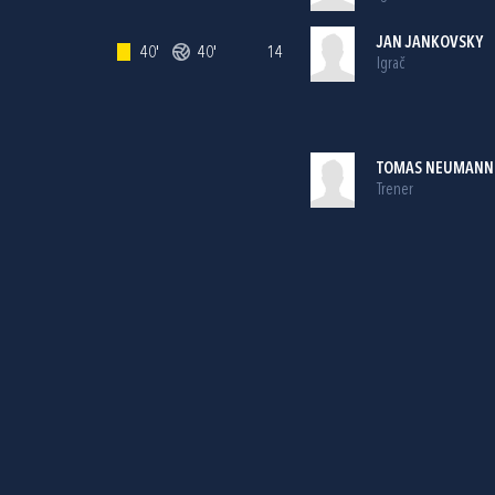
JAN JANKOVSKY
40'
40'
14
Igrač
TOMAS NEUMANN
Trener