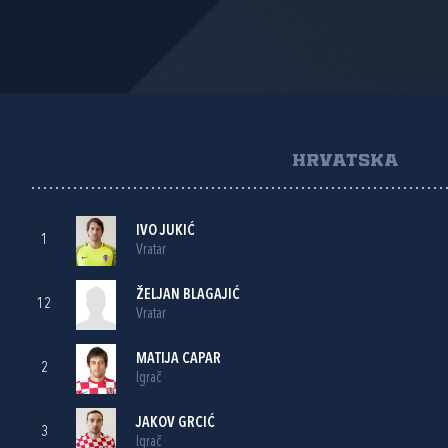
HRVATSKA
IVO JUKIĆ
1
Vratar
ŽELJAN BLAGAJIĆ
12
Vratar
MATIJA CAPAR
2
Igrač
JAKOV GRCIĆ
3
Igrač