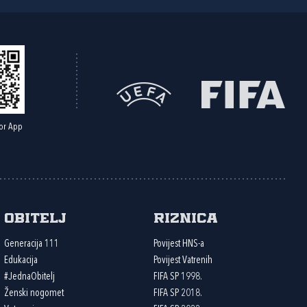
or App
Obitelj
Riznica
Generacija 111
Povijest HNS-a
Edukacija
Povijest Vatrenih
#JednaObitelj
FIFA SP 1998.
Ženski nogomet
FIFA SP 2018.