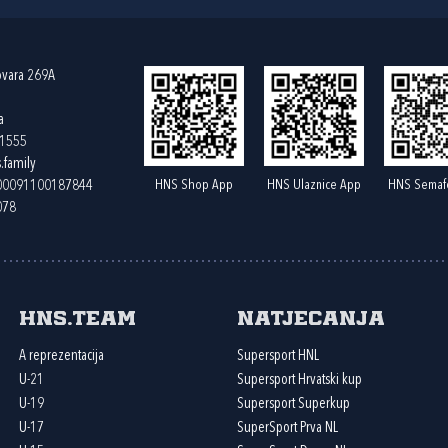
ovara 269A
a
61555
.family
HNS Shop App
HNS Ulaznice App
HNS Semaf
400091100187844
078
HNS.team
Natjecanja
A reprezentacija
Supersport HNL
U-21
Supersport Hrvatski kup
U-19
Supersport Superkup
U-17
SuperSport Prva NL