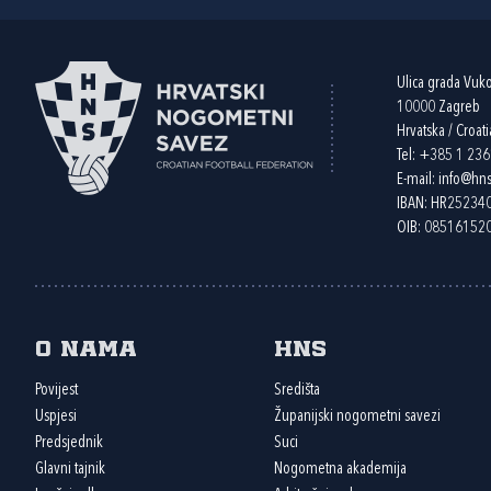
Ulica grada Vuk
10000 Zagreb
Hrvatska / Croati
Tel:
+385 1 23
E-mail:
info@hns
IBAN: HR2523
OIB: 08516152
O nama
HNS
Povijest
Središta
Uspjesi
Županijski nogometni savezi
Predsjednik
Suci
Glavni tajnik
Nogometna akademija