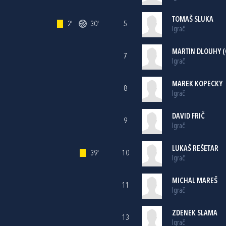
TOMAŠ SLUKA
2'
30'
5
Igrač
MARTIN DLOUHY (
7
Igrač
MAREK KOPECKY
8
Igrač
DAVID FRIČ
9
Igrač
LUKAŠ REŠETAR
39'
10
Igrač
MICHAL MAREŠ
11
Igrač
ZDENEK SLAMA
13
Igrač