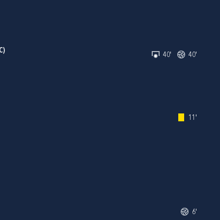
C)
40'
40'
11'
6'