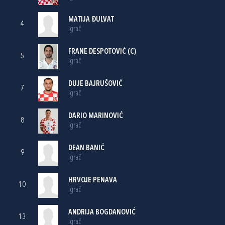
MATIJA ĐULVAT
4
Igrač
FRANE DESPOTOVIĆ
(C)
5
Igrač
DUJE BAJRUŠOVIĆ
7
Igrač
DARIO MARINOVIĆ
8
Igrač
DEAN BANIĆ
9
Igrač
HRVOJE PENAVA
10
Igrač
ANDRIJA BOGDANOVIĆ
13
Igrač