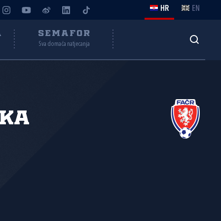
HR
EN
A
SEMAFOR
Sva domaća natjecanja
ška