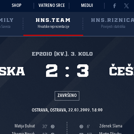
SHOP
VATRENO SRCE
MEDIJI
MILY
HNS.TEAM
HNS.RIZNIC
a Saveza
Hrvatske reprezentacije
Povijest i statistika
EP2010 (kv.), 3. kolo
2
:
3
ska
Če
ZAVRŠENO
OSTRAVA, OSTRAVA, 22.03.2009. 18:00
Matija Đulvat
Zdenek Slama
30'
6'