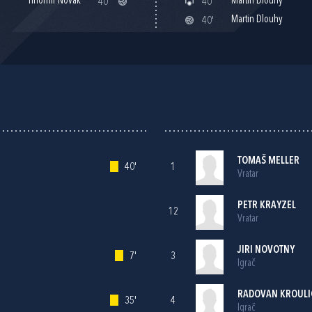
Tihomir Novak
Martin Dlouhy
40'
40'
Martin Dlouhy
40'
TOMAŠ MELLER
40'
1
Vratar
PETR KRAYZEL
12
Vratar
JIRI NOVOTNY
7'
3
Igrač
RADOVAN KROULI
35'
4
Igrač