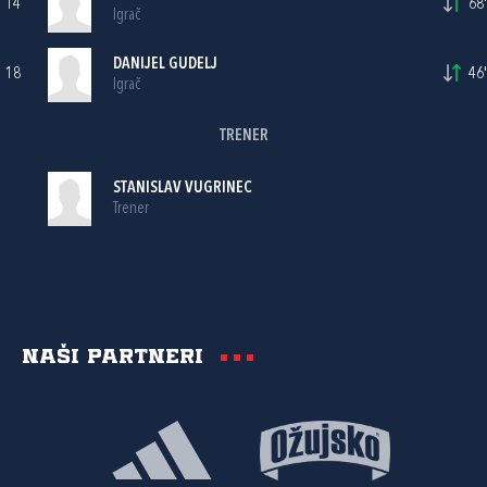
14
68'
Igrač
DANIJEL GUDELJ
18
46'
Igrač
TRENER
STANISLAV VUGRINEC
Trener
Naši partneri