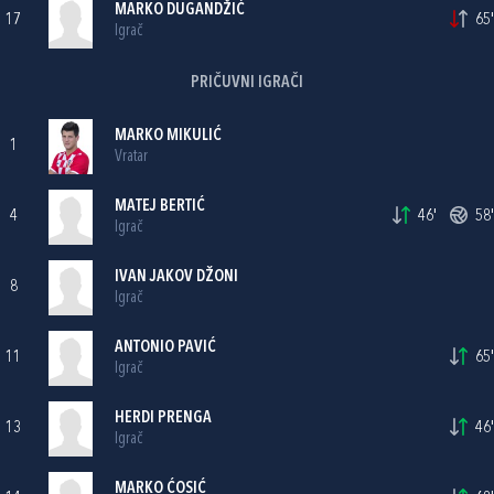
MARKO DUGANDŽIĆ
17
65'
Igrač
PRIČUVNI IGRAČI
MARKO MIKULIĆ
1
Vratar
MATEJ BERTIĆ
4
46'
58'
Igrač
IVAN JAKOV DŽONI
8
Igrač
ANTONIO PAVIĆ
11
65'
Igrač
HERDI PRENGA
13
46'
Igrač
MARKO ĆOSIĆ