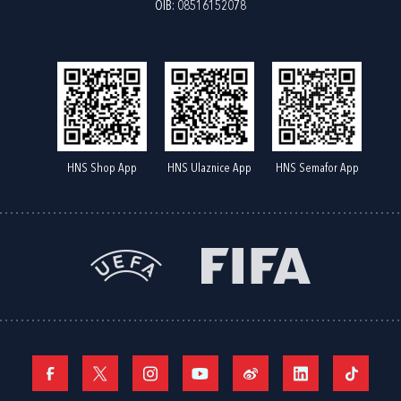
OIB: 08516152078
HNS Shop App
HNS Ulaznice App
HNS Semafor App