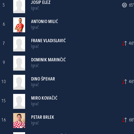
JOSIP ELEZ
5
65'
Igrač
ANTONIO MILIĆ
6
Igrač
FRANE VLADISLAVIĆ
7
46'
Igrač
DOMINIK MARINČIĆ
9
Igrač
DINO ŠPEHAR
10
46'
Igrač
MIRO KOVAČIĆ
15
Igrač
PETAR BRLEK
16
68'
Igrač