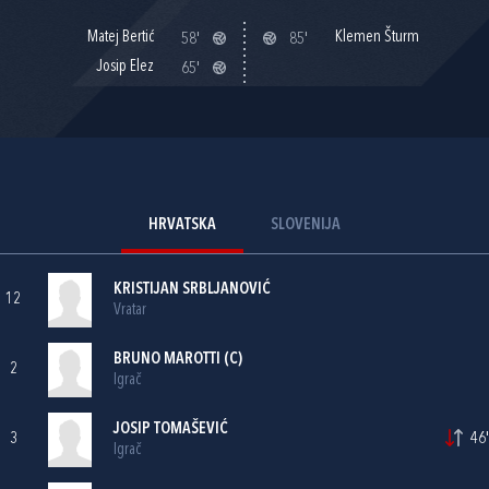
Matej Bertić
Klemen Šturm
58'
85'
Josip Elez
65'
HRVATSKA
SLOVENIJA
KRISTIJAN SRBLJANOVIĆ
12
Vratar
BRUNO MAROTTI
(C)
2
Igrač
JOSIP TOMAŠEVIĆ
3
46'
Igrač