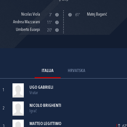
Nicolas Viola
Matej Bagarić
3'
61'
Andrea Mazzarani
11'
Umberto Eusepi
20'
ITALIJA
HRVATSKA
UGO GABRIELI
1
Vratar
NICOLO BRIGHENTI
2
Igrač
MATTEO LEGITTIMO
3
67'