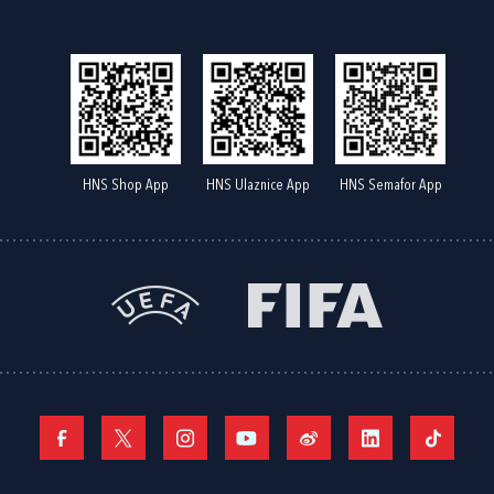
HNS Shop App
HNS Ulaznice App
HNS Semafor App