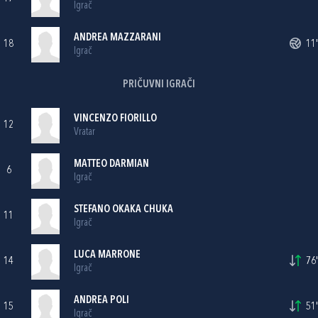
Igrač
ANDREA MAZZARANI
18
11'
Igrač
PRIČUVNI IGRAČI
VINCENZO FIORILLO
12
Vratar
MATTEO DARMIAN
6
Igrač
STEFANO OKAKA CHUKA
11
Igrač
LUCA MARRONE
14
76'
Igrač
ANDREA POLI
15
51'
Igrač