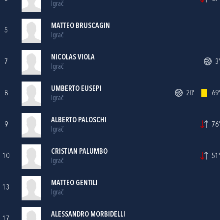
Igrač
MATTEO BRUSCAGIN
5
Igrač
NICOLAS VIOLA
7
3'
Igrač
UMBERTO EUSEPI
8
20'
69'
Igrač
ALBERTO PALOSCHI
9
76'
Igrač
CRISTIAN PALUMBO
10
51'
Igrač
MATTEO GENTILI
13
Igrač
ALESSANDRO MORBIDELLI
17