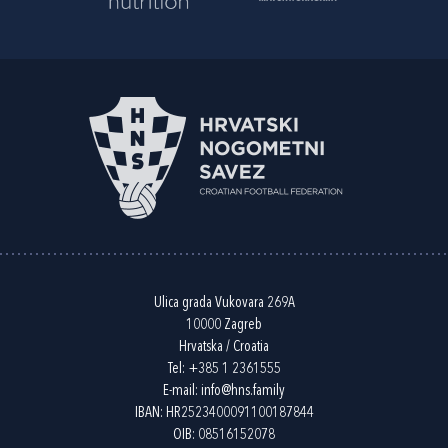
Ulica grada Vukovara 269A
10000 Zagreb
Hrvatska / Croatia
Tel:
+385 1 2361555
E-mail:
info@hns.family
IBAN: HR2523400091100187844
OIB: 08516152078