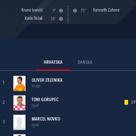
Kruno Ivančić
Kenneth Zohore
9'
75'
Karlo Težak
34'
HRVATSKA
DANSKA
OLIVER ZELENIKA
1
Vratar
TONI GORUPEC
2
39'
Igrač
MARCEL NOVKO
3
Igrač