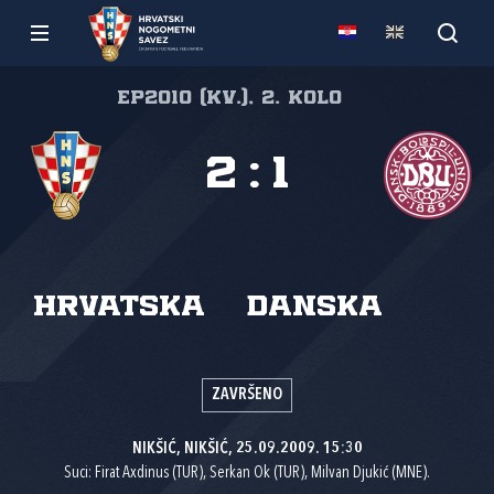
EP2010 (kv.), 2. kolo
2
:
1
Hrvatska
Danska
ZAVRŠENO
NIKŠIĆ, NIKŠIĆ, 25.09.2009. 15:30
Suci: Firat Axdinus (TUR), Serkan Ok (TUR), Milvan Djukić (MNE).