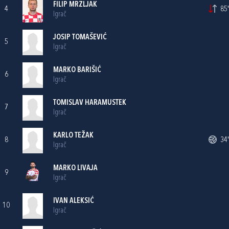
FILIP MRZLJAK
4
85'
Igrač
JOSIP TOMAŠEVIĆ
5
Igrač
MARKO BARIŠIĆ
6
Igrač
TOMISLAV HARAMUSTEK
7
Igrač
KARLO TEŽAK
8
34'
Igrač
MARKO LIVAJA
9
Igrač
IVAN ALEKSIĆ
10
Igrač