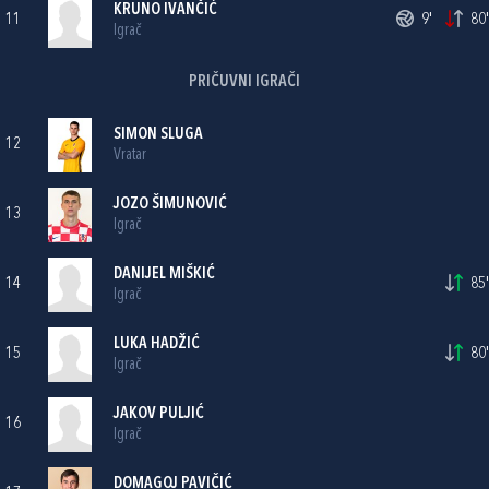
KRUNO IVANČIĆ
11
9'
80'
Igrač
PRIČUVNI IGRAČI
SIMON SLUGA
12
Vratar
JOZO ŠIMUNOVIĆ
13
Igrač
DANIJEL MIŠKIĆ
14
85'
Igrač
LUKA HADŽIĆ
15
80'
Igrač
JAKOV PULJIĆ
16
Igrač
DOMAGOJ PAVIČIĆ