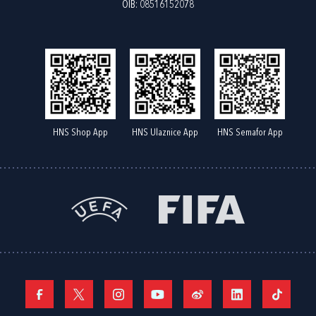
OIB: 08516152078
HNS Shop App
HNS Ulaznice App
HNS Semafor App