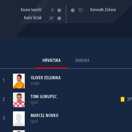
Kruno Ivančić
Kenneth Zohore
9'
75'
Karlo Težak
34'
HRVATSKA
DANSKA
OLIVER ZELENIKA
1
Vratar
TONI GORUPEC
2
39'
Igrač
MARCEL NOVKO
3
Igrač