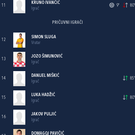
KRUNO IVANČIĆ
11
9'
80'
Igrač
PRIČUVNI IGRAČI
SIMON SLUGA
12
Vratar
JOZO ŠIMUNOVIĆ
13
Igrač
DANIJEL MIŠKIĆ
14
85'
Igrač
LUKA HADŽIĆ
15
80'
Igrač
JAKOV PULJIĆ
16
Igrač
DOMAGOJ PAVIČIĆ