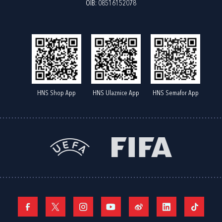
OIB: 08516152078
HNS Shop App
HNS Ulaznice App
HNS Semafor App