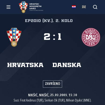
EP2010 (kv.), 2. kolo
2
:
1
Hrvatska
Danska
ZAVRŠENO
NIKŠIĆ, NIKŠIĆ, 25.09.2009. 15:30
Suci: Firat Axdinus (TUR), Serkan Ok (TUR), Milvan Djukić (MNE).