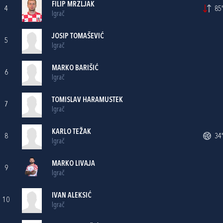
FILIP MRZLJAK
4
85'
Igrač
JOSIP TOMAŠEVIĆ
5
Igrač
MARKO BARIŠIĆ
6
Igrač
TOMISLAV HARAMUSTEK
7
Igrač
KARLO TEŽAK
8
34'
Igrač
MARKO LIVAJA
9
Igrač
IVAN ALEKSIĆ
10
Igrač