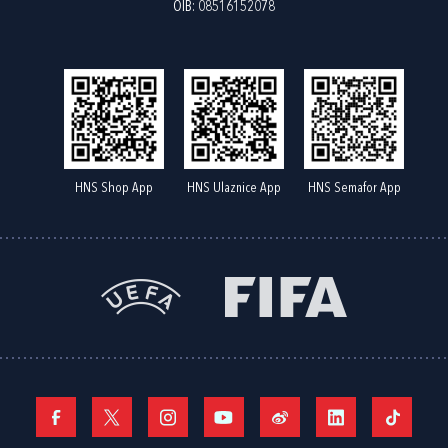
OIB: 08516152078
HNS Shop App
HNS Ulaznice App
HNS Semafor App