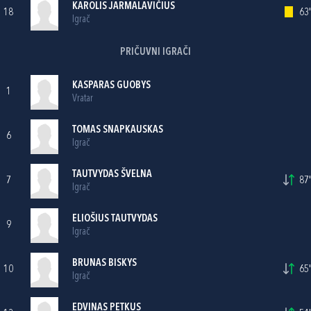
KAROLIS JARMALAVIČIUS
18
63'
Igrač
PRIČUVNI IGRAČI
KASPARAS GUOBYS
1
Vratar
TOMAS SNAPKAUSKAS
6
Igrač
TAUTVYDAS ŠVELNA
7
87'
Igrač
ELIOŠIUS TAUTVYDAS
9
Igrač
BRUNAS BISKYS
10
65'
Igrač
EDVINAS PETKUS