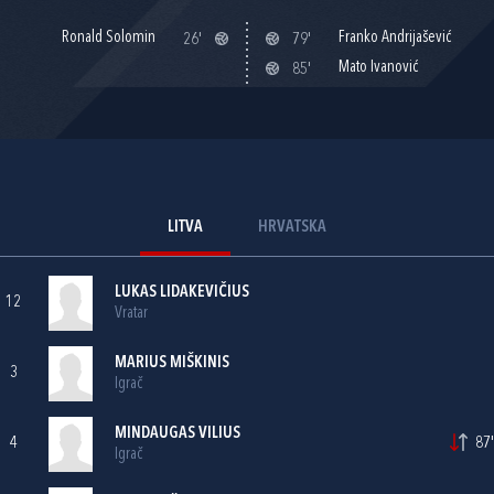
Ronald Solomin
Franko Andrijašević
26'
79'
Mato Ivanović
85'
LITVA
HRVATSKA
LUKAS LIDAKEVIČIUS
12
Vratar
MARIUS MIŠKINIS
3
Igrač
MINDAUGAS VILIUS
4
87'
Igrač