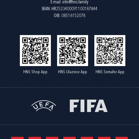
E-mail:
info@hns.family
IBAN: HR2523400091100187844
OIB: 08516152078
HNS Shop App
HNS Ulaznice App
HNS Semafor App