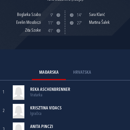
Boglarka Szabo
Sara Klarić
9'
14'
Evelin Mosdoczi
Martina Šalek
11'
27'
Zita Szoke
41'
MAĐARSKA
HRVATSKA
REKA ASCHENBRENNER
1
Vratarka
KRISZTINA VIDACS
2
Igračica
ANITA PINCZI
3