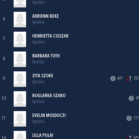
Igračica
ADRIENN BEKE
6
Igračica
HENRIETTA CSISZAR
7
Igračica
BARBARA TOTH
8
Igračica
ZITA SZOKE
9
41'
75'
Igračica
BOGLARKA SZABO
10
9'
Igračica
EVELIN MOSDOCZI
11
11'
Igračica
LILLA PULAI
16
65'