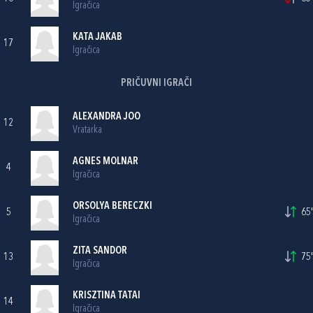
Igračica
KATA JAKAB
17
Igračica
PRIČUVNI IGRAČI
ALEXANDRA JOO
12
Vratarka
AGNES MOLNAR
4
Igračica
ORSOLYA BERECZKI
5
65'
Igračica
ZITA SANDOR
13
75'
Igračica
KRISZTINA TATAI
14
Igračica