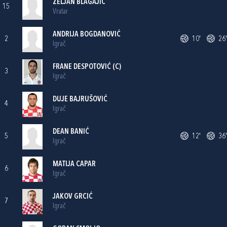
ŽELJAN BLAGAJIĆ
15
Vratar
ANDRIJA BOGDANOVIĆ
2
10'
26'
Igrač
FRANE DESPOTOVIĆ
(C)
3
Igrač
DUJE BAJRUŠOVIĆ
4
Igrač
DEAN BANIĆ
5
12'
36'
Igrač
MATIJA CAPAR
6
Igrač
JAKOV GRCIĆ
7
Igrač