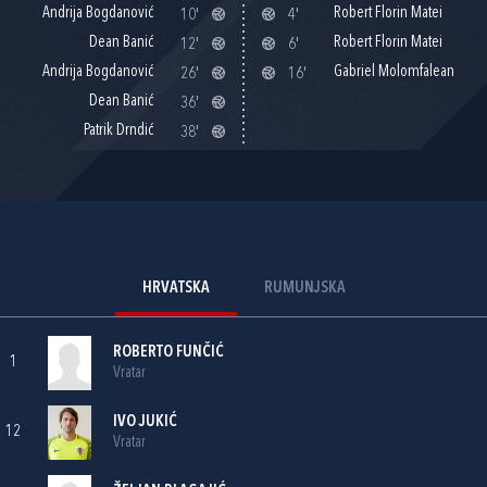
Andrija Bogdanović
Robert Florin Matei
10'
4'
Dean Banić
Robert Florin Matei
12'
6'
Andrija Bogdanović
Gabriel Molomfalean
26'
16'
Dean Banić
36'
Patrik Drndić
38'
HRVATSKA
RUMUNJSKA
ROBERTO FUNČIĆ
1
Vratar
IVO JUKIĆ
12
Vratar