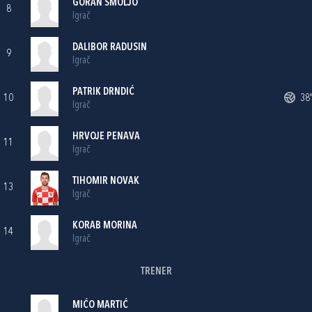
GORAN SMOLJO
8
Igrač
DALIBOR RADUSIN
9
Igrač
PATRIK DRNDIĆ
10
38'
Igrač
HRVOJE PENAVA
11
Igrač
TIHOMIR NOVAK
13
Igrač
KORAB MORINA
14
Igrač
TRENER
MIĆO MARTIĆ