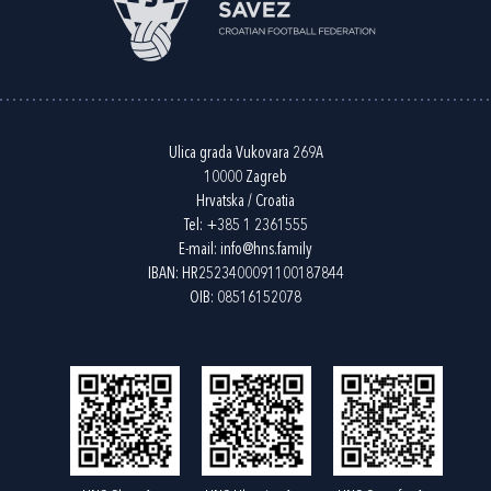
Ulica grada Vukovara 269A
10000 Zagreb
Hrvatska / Croatia
Tel:
+385 1 2361555
E-mail:
info@hns.family
IBAN: HR2523400091100187844
OIB: 08516152078