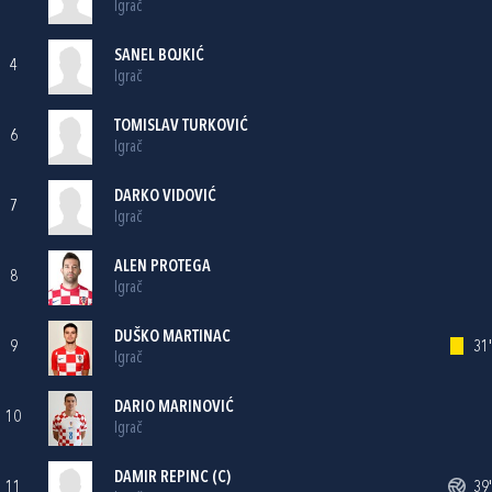
Igrač
SANEL BOJKIĆ
4
Igrač
TOMISLAV TURKOVIĆ
6
Igrač
DARKO VIDOVIĆ
7
Igrač
ALEN PROTEGA
8
Igrač
DUŠKO MARTINAC
9
31'
Igrač
DARIO MARINOVIĆ
10
Igrač
DAMIR REPINC
(C)
11
39'