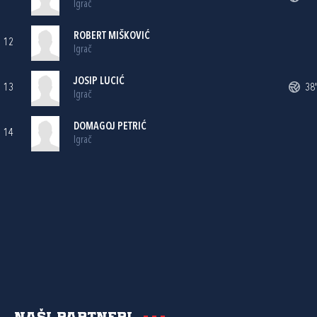
Igrač
ROBERT MIŠKOVIĆ
12
Igrač
JOSIP LUCIĆ
13
38'
Igrač
DOMAGOJ PETRIĆ
14
Igrač