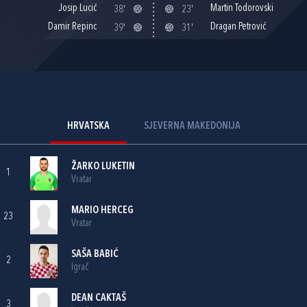
Josip Lucić
Martin Todorovski
38'
23'
Damir Repinc
Dragan Petrović
39'
31'
HRVATSKA
SJEVERNA MAKEDONIJA
ŽARKO LUKETIN
1
Vratar
MARIO HERCEG
23
Vratar
SAŠA BABIĆ
2
Igrač
DEAN CAKTAŠ
3