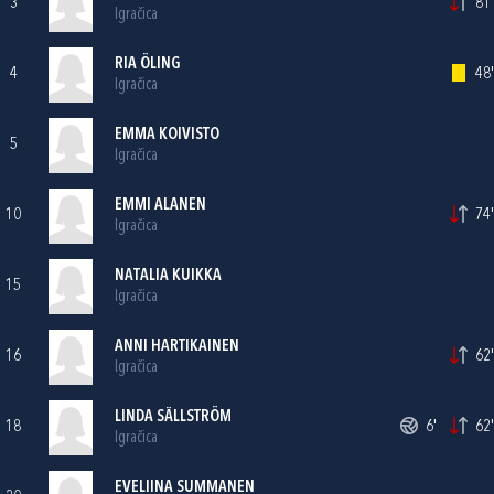
3
81'
Igračica
RIA ÖLING
4
48'
Igračica
EMMA KOIVISTO
5
Igračica
EMMI ALANEN
10
74'
Igračica
NATALIA KUIKKA
15
Igračica
ANNI HARTIKAINEN
16
62'
Igračica
LINDA SÄLLSTRÖM
18
6'
62'
Igračica
EVELIINA SUMMANEN