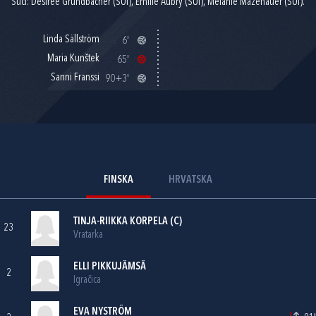
Suci: Désirée Grundbacher (SUI), Emilie Aubry (SUI), Melanie Mazenauer (SUI).
Linda Sällström
6'
Maria Kunštek
65'
Sanni Franssi
90+3'
FINSKA
HRVATSKA
TINJA-RIIKKA KORPELA (C)
23
Vratarka
ELLI PIKKUJÄMSÄ
2
Igračica
EVA NYSTRÖM