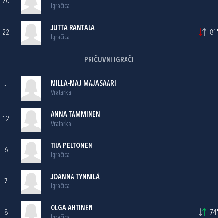
20
Igračica
JUTTA RANTALA
22
81'
Igračica
PRIČUVNI IGRAČI
MILLA-MAJ MAJASAARI
1
Vratarka
ANNA TAMMINEN
12
Vratarka
TIIA PELTONEN
6
Igračica
JOANNA TYNNILÄ
7
Igračica
OLGA AHTINEN
8
74'
Igračica