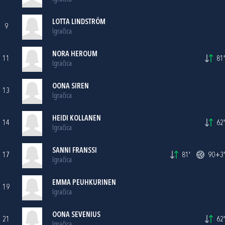
LOTTA LINDSTRÖM
9
Igračica
NORA HEROUM
11
81'
Igračica
OONA SIREN
13
Igračica
HEIDI KOLLANEN
14
62'
Igračica
SANNI FRANSSI
17
81'
90+3'
Igračica
EMMA PEUHKURINEN
19
Igračica
OONA SEVENIUS
21
62'
Igračica