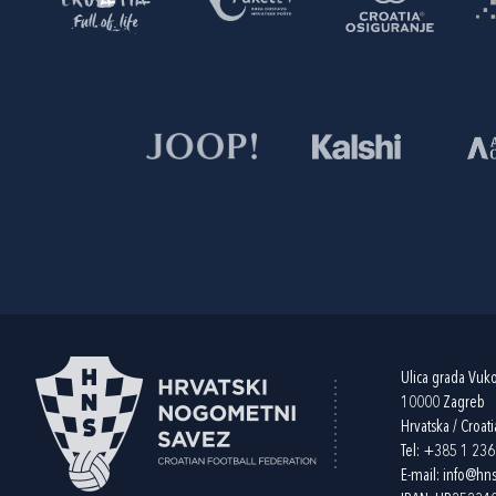
Ulica grada Vuk
10000 Zagreb
Hrvatska / Croati
Tel:
+385 1 23
E-mail:
info@hns