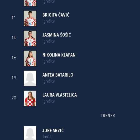
Igračica
BRIGITA ČAVIĆ
11
Igračica
JASMINA ŠOŠIĆ
14
Igračica
NIKOLINA KLAPAN
16
Igračica
ANTEA BATARILO
19
Igračica
LAURA VLASTELICA
20
Igračica
TRENER
JURE SRZIĆ
Trener