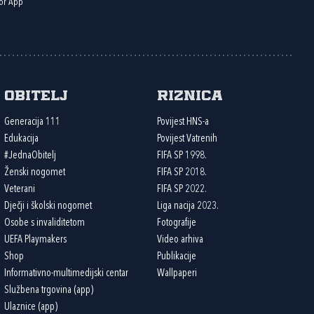
or App
Obitelj
Riznica
Generacija 111
Povijest HNS-a
Edukacija
Povijest Vatrenih
#JednaObitelj
FIFA SP 1998.
Ženski nogomet
FIFA SP 2018.
Veterani
FIFA SP 2022.
Dječji i školski nogomet
Liga nacija 2023.
Osobe s invaliditetom
Fotografije
UEFA Playmakers
Video arhiva
Shop
Publikacije
Informativno-multimedijski centar
Wallpaperi
Službena trgovina (app)
Ulaznice (app)