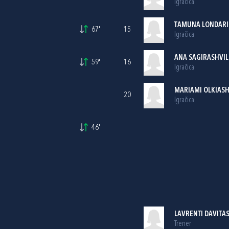
Igračica
TAMUNA LONDARI
67'
15
Igračica
ANA SAGIRASHVIL
59'
16
Igračica
MARIAMI OLKIASH
20
Igračica
46'
LAVRENTI DAVITAS
Trener