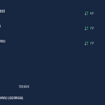
DZE
46'
I
79'
VILI
79'
TRENER
HVILI (GEORGIA)