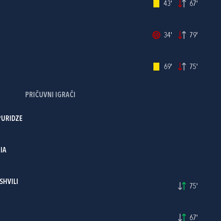
43'
67'
34'
79'
69'
75'
PRIČUVNI IGRAČI
URIDZE
IA
SHVILI
75'
67'