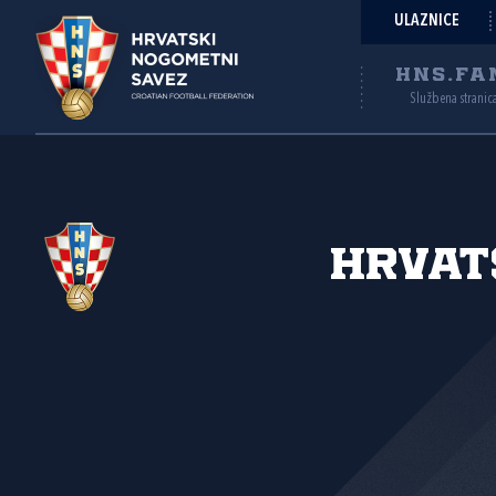
ULAZNICE
HNS.FA
Službena stranic
Hrvat