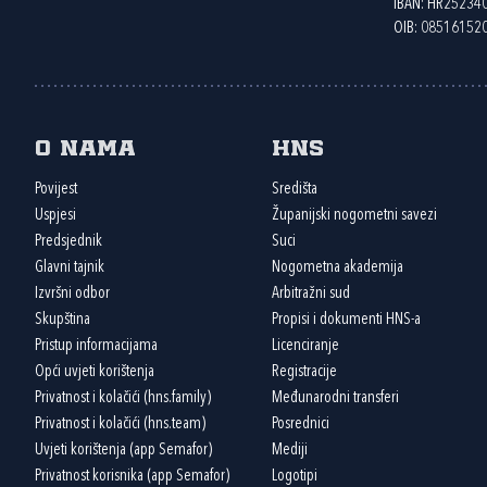
IBAN: HR2523
OIB: 08516152
O nama
HNS
Povijest
Središta
Uspjesi
Županijski nogometni savezi
Predsjednik
Suci
Glavni tajnik
Nogometna akademija
Izvršni odbor
Arbitražni sud
Skupština
Propisi i dokumenti HNS-a
Pristup informacijama
Licenciranje
Opći uvjeti korištenja
Registracije
Privatnost i kolačići (hns.family)
Međunarodni transferi
Privatnost i kolačići (hns.team)
Posrednici
Uvjeti korištenja (app Semafor)
Mediji
Privatnost korisnika (app Semafor)
Logotipi