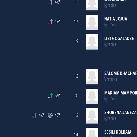
46'
11
Igračica
NATIA JOJUA
46'
17
Igračica
LIZI GOGALADZE
19
Igračica
SALOME KHACHAP
12
Vratarka
MARIAM MAMPOR
59'
3
Igračica
SHORENA JANEZA
46'
47'
13
Igračica
SESILI KOLBAIA
14