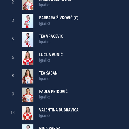
2
Igračica
BARBARA ŽIVKOVIĆ
(C)
3
Igračica
TEA VRAČEVIĆ
5
Igračica
LUCIJA VUNIĆ
6
Igračica
TEA ŠABAN
8
Igračica
PAULA PETKOVIĆ
9
Igračica
VALENTINA DUBRAVICA
13
Igračica
NINA VARGA