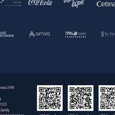
ovara 269A
a
61555
.family