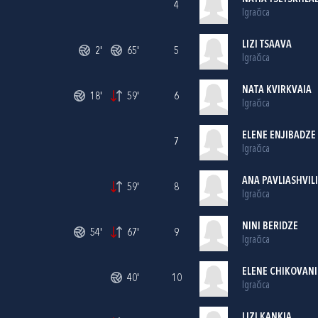
4
Igračica
LIZI TSAAVA
2'
65'
5
Igračica
NATA KVIRKVAIA
18'
59'
6
Igračica
ELENE ENJIBADZE 
7
Igračica
ANA PAVLIASHVILI
59'
8
Igračica
NINI BERIDZE
54'
67'
9
Igračica
ELENE CHIKOVANI
40'
10
Igračica
LIZI KANKIA