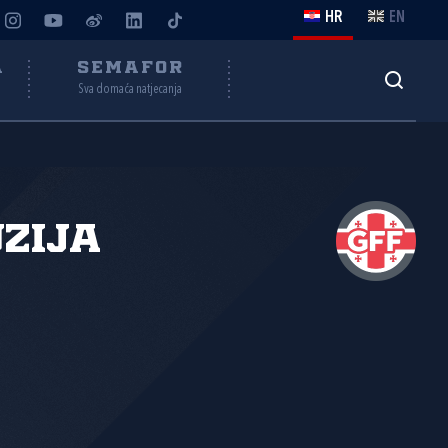
HR
EN
A
SEMAFOR
Sva domaća natjecanja
zija