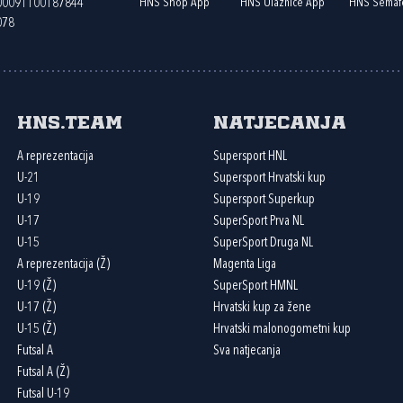
HNS Shop App
HNS Ulaznice App
HNS Semaf
400091100187844
078
HNS.team
Natjecanja
A reprezentacija
Supersport HNL
U-21
Supersport Hrvatski kup
U-19
Supersport Superkup
U-17
SuperSport Prva NL
U-15
SuperSport Druga NL
A reprezentacija (Ž)
Magenta Liga
U-19 (Ž)
SuperSport HMNL
U-17 (Ž)
Hrvatski kup za žene
U-15 (Ž)
Hrvatski malonogometni kup
Futsal A
Sva natjecanja
Futsal A (Ž)
Futsal U-19