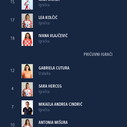
15
Igračica
LEA KOLČIĆ
17
Igračica
IVANA VLAJČEVIĆ
18
Igračica
PRIČUVNI IGRAČI
GABRIELA CUTURA
12
Vratarka
SARA HERCEG
4
Igračica
MIKAELA ANDREA CINDRIĆ
7
Igračica
ANTONIA MIŠURA
10