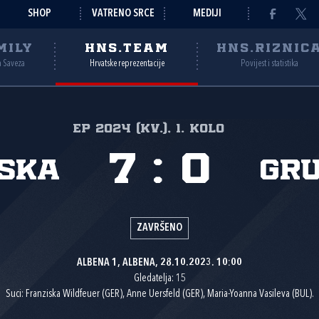
SHOP
VATRENO SRCE
MEDIJI
MILY
HNS.TEAM
HNS.RIZNIC
a Saveza
Hrvatske reprezentacije
Povijest i statistika
EP 2024 (kv.), 1. kolo
7
:
0
ska
Gru
ZAVRŠENO
ALBENA 1, ALBENA, 28.10.2023. 10:00
Gledatelja: 15
Suci: Franziska Wildfeuer (GER), Anne Uersfeld (GER), Maria-Yoanna Vasileva (BUL).