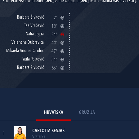
Suci: Franziska Wildfeuer (GER), Anne Uersfeld (GER), Maria-Yoanna Vasileva (BUL).
Barbara Živković
2'
Tea Vračević
18'
Natia Jojua
34'
Valentina Dubravica
40'
Mikaela Andrea Cindrić
47'
Paula Petković
54'
Barbara Živković
65'
HRVATSKA
GRUZIJA
CARLOTTA SESJAK
1
Vratarka