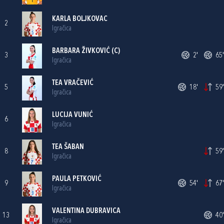
KARLA BOLJKOVAC
2
Igračica
BARBARA ŽIVKOVIĆ
(C)
3
2'
65'
Igračica
TEA VRAČEVIĆ
5
18'
59'
Igračica
LUCIJA VUNIĆ
6
Igračica
TEA ŠABAN
8
59'
Igračica
PAULA PETKOVIĆ
9
54'
67'
Igračica
VALENTINA DUBRAVICA
13
40'
Igračica