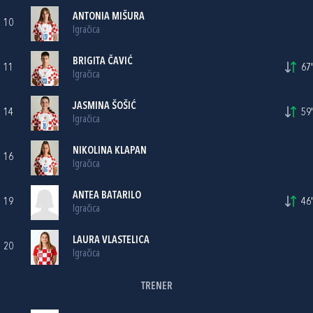
ANTONIA MIŠURA
10
Igračica
BRIGITA ČAVIĆ
11
67'
Igračica
JASMINA ŠOŠIĆ
14
59'
Igračica
NIKOLINA KLAPAN
16
Igračica
ANTEA BATARILO
19
46'
Igračica
LAURA VLASTELICA
20
Igračica
TRENER