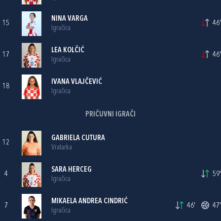
NINA VARGA
15
46'
Igračica
LEA KOLČIĆ
17
46'
Igračica
IVANA VLAJČEVIĆ
18
Igračica
PRIČUVNI IGRAČI
GABRIELA CUTURA
12
Vratarka
SARA HERCEG
4
59'
Igračica
MIKAELA ANDREA CINDRIĆ
7
46'
47'
Igračica