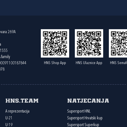
ovara 269A
a
61555
.family
HNS Shop App
HNS Ulaznice App
HNS Semaf
400091100187844
078
HNS.team
Natjecanja
A reprezentacija
Supersport HNL
U-21
Supersport Hrvatski kup
U-19
Supersport Superkup