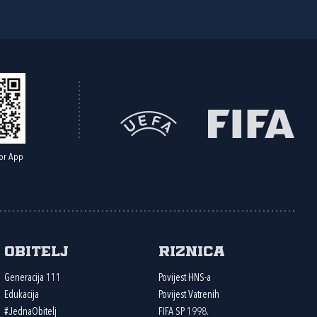
or App
Obitelj
Riznica
Generacija 111
Povijest HNS-a
Edukacija
Povijest Vatrenih
#JednaObitelj
FIFA SP 1998.