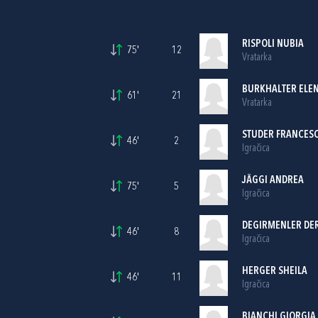
RISPOLI NUBIA
75'
12
Vratarka
BURKHALTER ELE
61'
21
Vratarka
STUDER FRANCES
46'
2
Igračica
JÄGGI ANDREA
75'
5
Igračica
DEGIRMENLER DE
46'
8
Igračica
HERGER SHEILA
46'
11
Igračica
BIANCHI GIORGIA