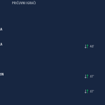
PRIČUVNI IGRAČI
NA
CA
46'
RIN
61'
61'