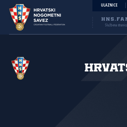
ULAZNICE
HNS.FA
Službena stranic
Hrvat