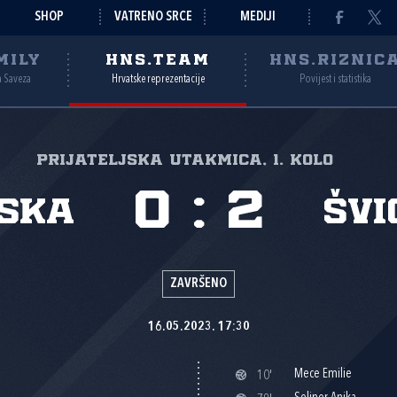
SHOP
VATRENO SRCE
MEDIJI
MILY
HNS.TEAM
HNS.RIZNIC
a Saveza
Hrvatske reprezentacije
Povijest i statistika
Prijateljska utakmica, 1. kolo
0
:
2
ska
Švi
ZAVRŠENO
16.05.2023. 17:30
Mece Emilie
10'