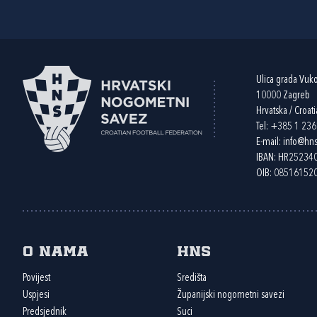
Ulica grada Vuk
10000 Zagreb
Hrvatska / Croati
Tel:
+385 1 23
E-mail:
info@hns
IBAN: HR2523
OIB: 08516152
O nama
HNS
Povijest
Središta
Uspjesi
Županijski nogometni savezi
Predsjednik
Suci