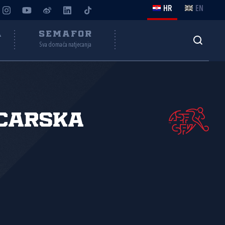
HR
EN
A
SEMAFOR
Sva domaća natjecanja
carska