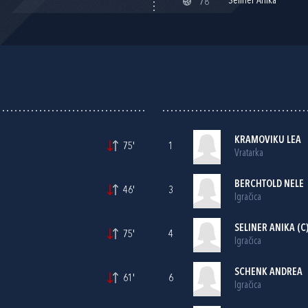
Seliner Anika
78'
KRAMOVIKU LEA
75'
1
Vratarka
BERCHTOLD NELE
46'
3
Igračica
SELINER ANIKA (C
75'
4
Igračica
SCHENK ANDREA
61'
6
Igračica