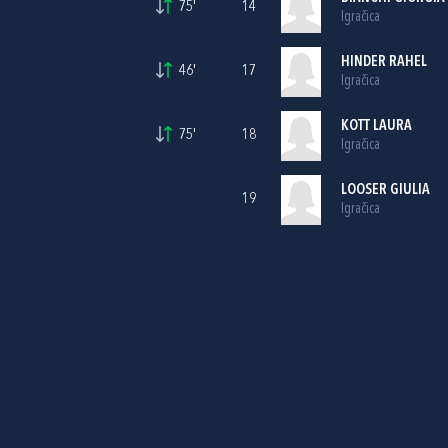
75'
14
Igračica
HINDER RAHEL
46'
17
Igračica
KOTT LAURA
75'
18
Igračica
LOOSER GIULIA
19
Igračica