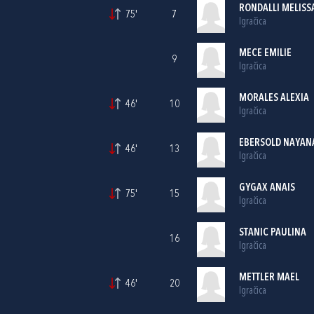
RONDALLI MELISS
75'
7
Igračica
MECE EMILIE
9
Igračica
MORALES ALEXIA
46'
10
Igračica
EBERSOLD NAYAN
46'
13
Igračica
GYGAX ANAIS
75'
15
Igračica
STANIC PAULINA
16
Igračica
METTLER MAEL
46'
20
Igračica