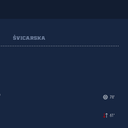
ŠVICARSKA
)
78'
61'