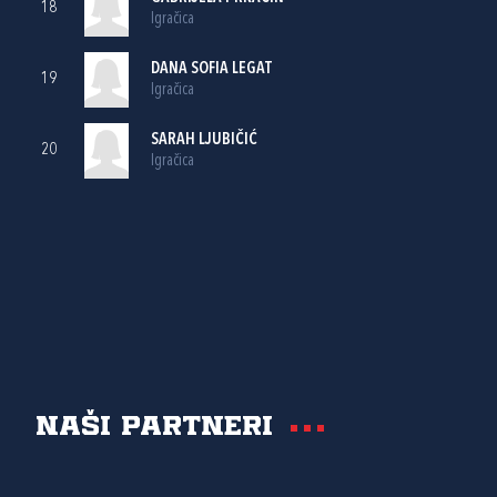
18
Igračica
DANA SOFIA LEGAT
19
Igračica
SARAH LJUBIČIĆ
20
Igračica
Naši partneri