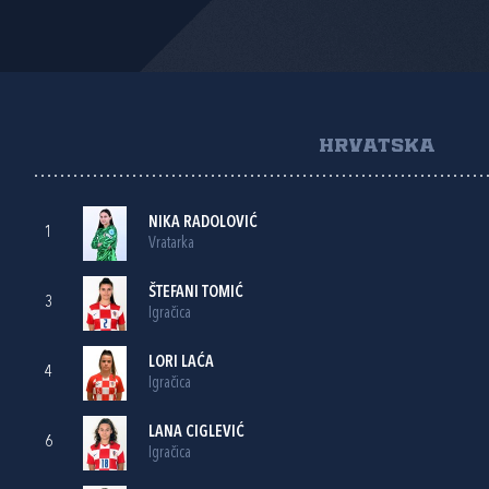
HRVATSKA
NIKA RADOLOVIĆ
1
Vratarka
ŠTEFANI TOMIĆ
3
Igračica
LORI LAĆA
4
Igračica
LANA CIGLEVIĆ
6
Igračica