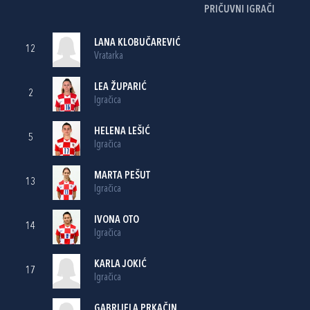
PRIČUVNI IGRAČI
LANA KLOBUČAREVIĆ
12
Vratarka
LEA ŽUPARIĆ
2
Igračica
HELENA LEŠIĆ
5
Igračica
MARTA PEŠUT
13
Igračica
IVONA OTO
14
Igračica
KARLA JOKIĆ
17
Igračica
GABRIJELA PRKAČIN