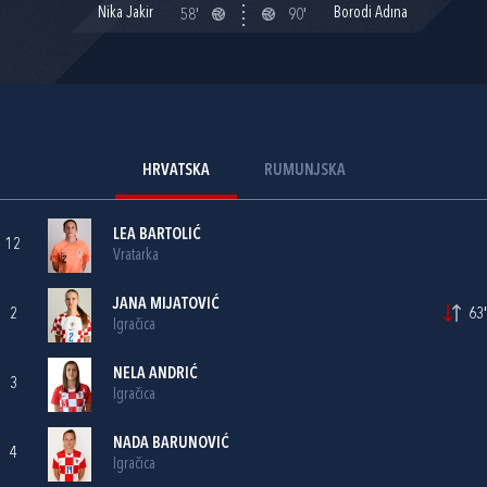
Nika Jakir
Borodi Adına
58'
90'
HRVATSKA
RUMUNJSKA
LEA BARTOLIĆ
12
Vratarka
JANA MIJATOVIĆ
2
63'
Igračica
NELA ANDRIĆ
3
Igračica
NADA BARUNOVIĆ
4
Igračica