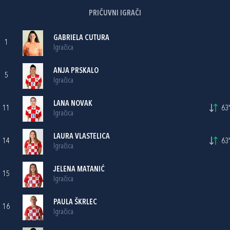
PRIČUVNI IGRAČI
GABRIELA CUTURA
1
Igračica
ANJA PRSKALO
5
Igračica
LANA NOVAK
11
63'
Igračica
LAURA VLASTELICA
14
63'
Igračica
JELENA MATANIĆ
15
Igračica
PAULA ŠKRLEC
16
Igračica