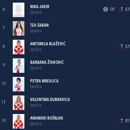
NIKA JAKIR
6
58'
63'
Igračica
TEA ŠABAN
7
Igračica
ANTONELA BLAŽEVIĆ
8
63'
Igračica
BARBARA ŽIVKOVIĆ
9
Igračica
PETRA MIKULICA
10
Igračica
VALENTINA DUBRAVICA
17
Igračica
ANAMARI BOŠNJAK
19
85'
Igračica