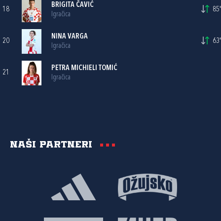
BRIGITA ČAVIĆ
18
85'
Igračica
NINA VARGA
20
63'
Igračica
PETRA MICHIELI TOMIĆ
21
Igračica
Naši partneri