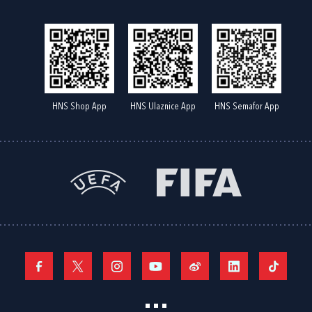
HNS Shop App
HNS Ulaznice App
HNS Semafor App