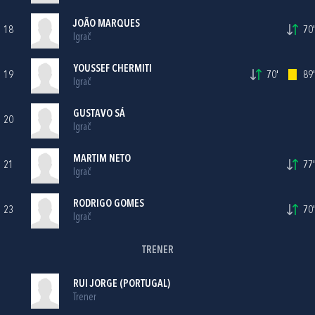
JOÃO MARQUES
18
70'
Igrač
YOUSSEF CHERMITI
19
70'
89'
Igrač
GUSTAVO SÁ
20
Igrač
MARTIM NETO
21
77'
Igrač
RODRIGO GOMES
23
70'
Igrač
TRENER
RUI JORGE (PORTUGAL)
Trener