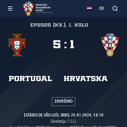
EP2025 (kv.), 1. kolo
5
:
1
Portugal
Hrvatska
ZAVRŠENO
ESTÁDIO DE SÃO LUÍS, FARO, 26.03.2024. 18:30
Gledatelja: 1.523