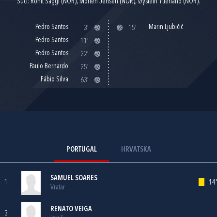
Suci: Rohit Saggi (NOR), Morten Jensen (NOR), Øystein Ytterland (NOR).
Pedro Santos
Marin Ljubičić
3'
15'
Pedro Santos
11'
Pedro Santos
22'
Paulo Bernardo
25'
Fábio Silva
63'
PORTUGAL
HRVATSKA
SAMUEL SOARES
1
14'
Vratar
RENATO VEIGA
3