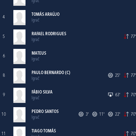
Igrač
TOMÁS ARAÚJO
4
Igrač
RAFAEL RODRIGUES
5
77'
Igrač
MATEUS
6
Igrač
PAULO BERNARDO (C)
8
25'
77'
Igrač
FÁBIO SILVA
9
63'
70'
Igrač
PEDRO SANTOS
10
3'
11'
22'
70'
Igrač
TIAGO TOMÁS
11
70'