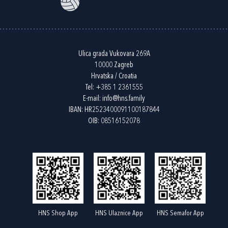
Ulica grada Vukovara 269A
10000 Zagreb
Hrvatska / Croatia
Tel:
+385 1 2361555
E-mail:
info@hns.family
IBAN: HR2523400091100187844
OIB: 08516152078
HNS Shop App
HNS Ulaznice App
HNS Semafor App