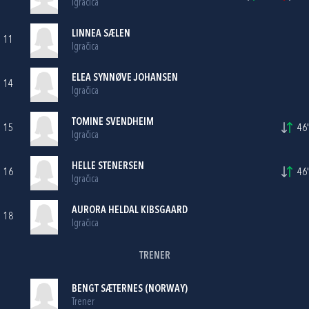
Igračica
LINNEA SÆLEN
11
Igračica
ELEA SYNNØVE JOHANSEN
14
Igračica
TOMINE SVENDHEIM
15
46'
Igračica
HELLE STENERSEN
16
46'
Igračica
AURORA HELDAL KIBSGAARD
18
Igračica
TRENER
BENGT SÆTERNES (NORWAY)
Trener