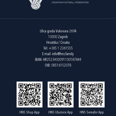
Ulica grada Vukovara 269A
10000 Zagreb
Hrvatska / Croatia
Tel:
+385 1 2361555
E-mail:
info@hns.family
IBAN: HR2523400091100187844
OIB: 08516152078
HNS Shop App
HNS Ulaznice App
HNS Semafor App