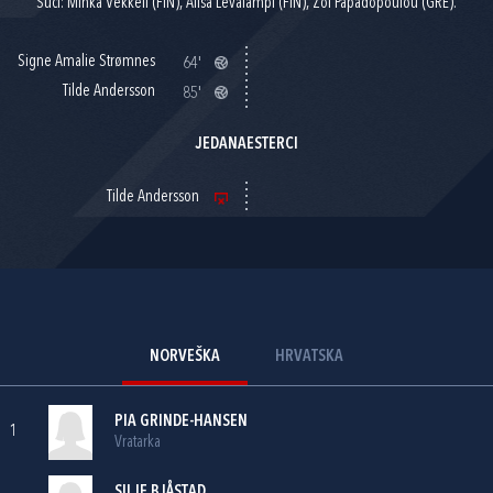
Suci: Minka Vekkeli (FIN), Alisa Levalampi (FIN), Zoi Papadopoulou (GRE).
Signe Amalie Strømnes
64'
Tilde Andersson
85'
JEDANAESTERCI
Tilde Andersson
NORVEŠKA
HRVATSKA
PIA GRINDE-HANSEN
1
Vratarka
SILJE BJÅSTAD