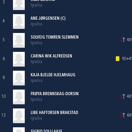
3
Igračica
ANE JØRGENSEN (C)
4
Igračica
SOLVEIG TOMREN SLEMMEN
5
46'
Igračica
CARINA WIK ALFREDSEN
6
90+4'
Igračica
KAJA BJELDE HJELMHAUG
8
Igračica
FRØYA BRENNSKAG-DORSIN
10
46'
Igračica
LIBE HAFTORSEN BRAKSTAD
13
46'
Igračica
SIGRID SOLLI AASE