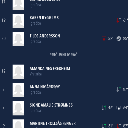
17
Igračica
KAREN RYGG IMS
19
61'
Igračica
TILDE ANDERSSON
20
52'
85'
Igračica
PRIČUVNI IGRAČI
AMANDA NES FREDHEIM
12
Vratarka
ANNA NIGÅRDSØY
2
87'
Igračica
SIGNE AMALIE STRØMNES
7
46'
64'
Igračica
MARTINE TROLLSÅS FENGER
9
61'
87'