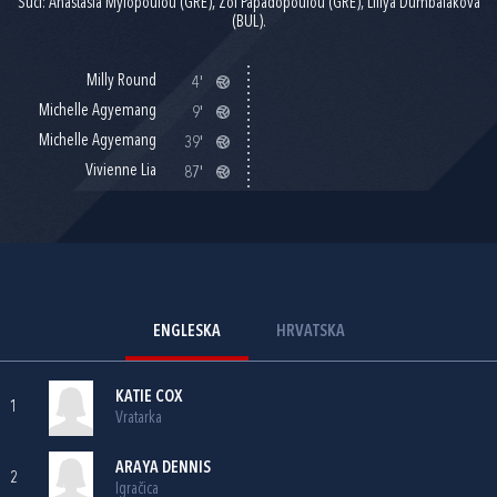
Suci: Anastasia Mylopoulou (GRE), Zoi Papadopoulou (GRE), Liliya Dumbalakova
(BUL).
Milly Round
4'
Michelle Agyemang
9'
Michelle Agyemang
39'
Vivienne Lia
87'
ENGLESKA
HRVATSKA
KATIE COX
1
Vratarka
ARAYA DENNIS
2
Igračica