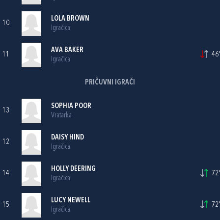
LOLA BROWN
10
Igračica
AVA BAKER
11
46'
Igračica
PRIČUVNI IGRAČI
SOPHIA POOR
13
Vratarka
DAISY HIND
12
Igračica
HOLLY DEERING
14
72'
Igračica
LUCY NEWELL
15
72'
Igračica