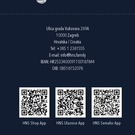
Ulica grada Vukovara 269A
10000 Zagreb
Hrvatska / Croatia
Tel:
+385 1 2361555
E-mail:
info@hns.family
IBAN: HR2523400091100187844
OIB: 08516152078
HNS Shop App
HNS Ulaznice App
HNS Semafor App