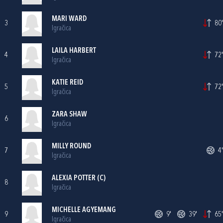
MARI WARD
3
80'
Igračica
LAILA HARBERT
4
72'
Igračica
KATIE REID
5
72'
Igračica
ZARA SHAW
6
Igračica
MILLY ROUND
7
4'
Igračica
ALEXIA POTTER (C)
8
Igračica
MICHELLE AGYEMANG
9
9'
39'
65'
Igračica