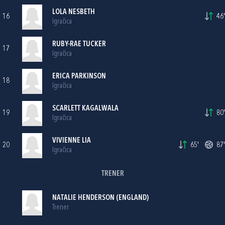
LOLA NESBETH
16
46'
Igračica
RUBY-RAE TUCKER
17
Igračica
ERICA PARKINSON
18
Igračica
SCARLETT KAGALWALA
19
80'
Igračica
VIVIENNE LIA
20
65'
87'
Igračica
TRENER
NATALIE HENDERSON (ENGLAND)
Trener