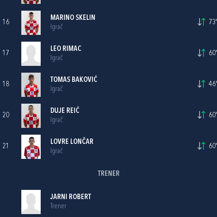
MARINO SKELIN
16
73'
Igrač
LEO RIMAC
17
60'
Igrač
TOMAS BAKOVIĆ
18
46'
Igrač
DUJE REIĆ
20
60'
Igrač
LOVRE LONČAR
21
60'
Igrač
TRENER
JARNI ROBERT
Trener