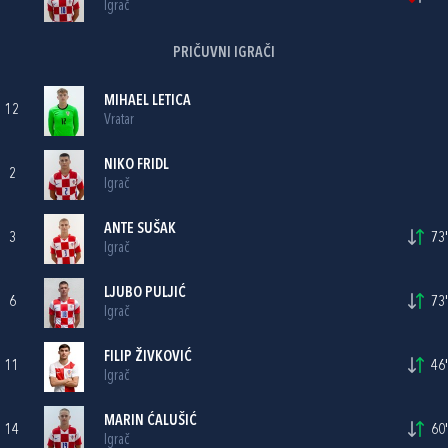
Igrač
PRIČUVNI IGRAČI
MIHAEL LETICA
12
Vratar
NIKO FRIDL
2
Igrač
ANTE SUŠAK
3
73'
Igrač
LJUBO PULJIĆ
6
73'
Igrač
FILIP ŽIVKOVIĆ
11
46'
Igrač
MARIN ĆALUŠIĆ
14
60'
Igrač