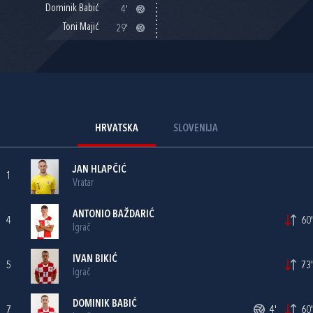
Dominik Babić
4'
Toni Majić
29'
HRVATSKA
SLOVENIJA
JAN HLAPČIĆ
1
Vratar
ANTONIO BAŽDARIĆ
4
60'
Igrač
IVAN BIKIĆ
5
73'
Igrač
DOMINIK BABIĆ
7
4'
60'