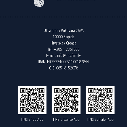
Ulica grada Vukovara 269A
10000 Zagreb
Hrvatska / Croatia
Tel:
+385 1 2361555
E-mail:
info@hns.family
IBAN: HR2523400091100187844
OIB: 08516152078
HNS Shop App
HNS Ulaznice App
HNS Semafor App