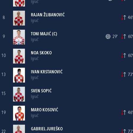
Igrač
RAJAN ŽLIBANOVIĆ
8
46'
Igrač
TONI MAJIĆ
(C)
9
29'
60'
Igrač
NOA SKOKO
10
60'
Igrač
IVAN KRSTANOVIĆ
13
73'
Igrač
SVEN SOPIĆ
15
Igrač
MARO KOSOVIĆ
19
46'
Igrač
GABRIEL JUREŠKO
22
73'