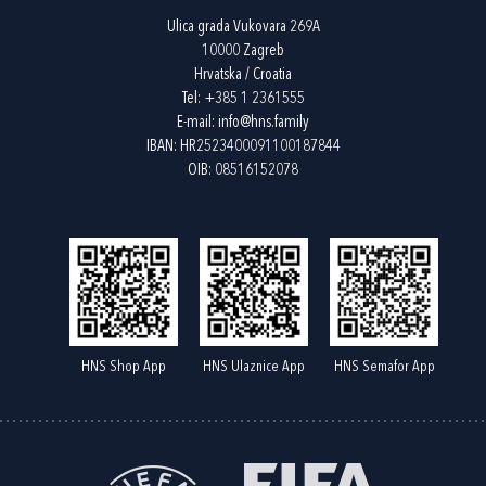
Ulica grada Vukovara 269A
10000 Zagreb
Hrvatska / Croatia
Tel:
+385 1 2361555
E-mail:
info@hns.family
IBAN: HR2523400091100187844
OIB: 08516152078
HNS Shop App
HNS Ulaznice App
HNS Semafor App