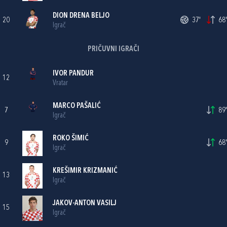
DION DRENA BELJO
20
37'
68'
Igrač
PRIČUVNI IGRAČI
IVOR PANDUR
12
Vratar
MARCO PAŠALIĆ
7
89'
Igrač
ROKO ŠIMIĆ
9
68'
Igrač
KREŠIMIR KRIZMANIĆ
13
Igrač
JAKOV-ANTON VASILJ
15
Igrač