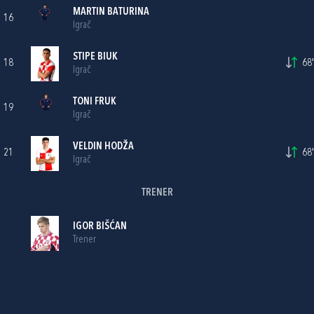
MARTIN BATURINA
16
Igrač
STIPE BIUK
18
68'
Igrač
TONI FRUK
19
Igrač
VELDIN HODŽA
21
68'
Igrač
TRENER
IGOR BIŠĆAN
Trener