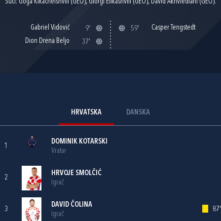
Suci: Goga Kikacheishvili (GEO), Giorgi Elikashvili (GEO), David Akhvlediani (GEO).
Gabriel Vidović
Casper Tengstedt
9'
59'
Dion Drena Beljo
37'
HRVATSKA
DANSKA
DOMINIK KOTARSKI
1
Vratar
HRVOJE SMOLČIĆ
2
Igrač
DAVID ČOLINA
3
87'
Igrač