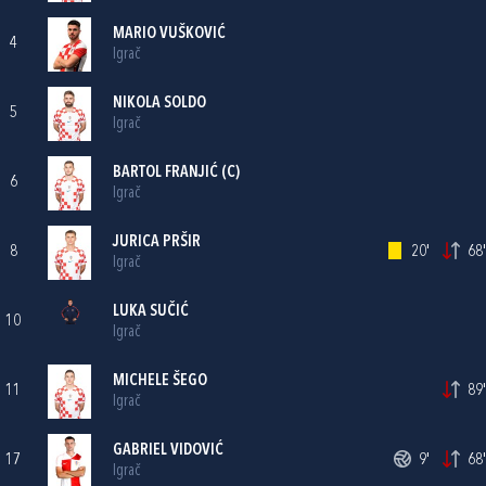
MARIO VUŠKOVIĆ
4
Igrač
NIKOLA SOLDO
5
Igrač
BARTOL FRANJIĆ
(C)
6
Igrač
JURICA PRŠIR
8
20'
68'
Igrač
LUKA SUČIĆ
10
Igrač
MICHELE ŠEGO
11
89'
Igrač
GABRIEL VIDOVIĆ
17
9'
68'
Igrač