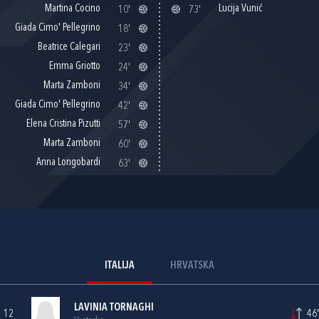
Martina Cocino
Lucija Vunić
10'
73'
Giada Cimo' Pellegrino
18'
Beatrice Calegari
23'
Emma Griotto
24'
Marta Zamboni
34'
Giada Cimo' Pellegrino
42'
Elena Cristina Pizutti
57'
Marta Zamboni
60'
Anna Longobardi
63'
ITALIJA
HRVATSKA
LAVINIA TORNAGHI
12
46'