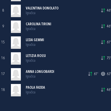
VALENTINA DONOLATO
8
46'
Igračica
CAROLINA TIRONI
9
46'
Igračica
LEDA GEMMI
15
61'
Igračica
LETIZIA ROSSI
16
75'
Igračica
ANNA LONGOBARDI
17
61'
63'
Igračica
PAOLA FADDA
18
46'
Igračica