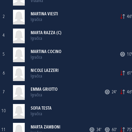
Vratarka
MARTINA VIESTI
2
46'
Igračica
MARTA RAZZA (C)
4
Igračica
MARTINA COCINO
5
10'
Igračica
NICOLE LAZZERI
6
61'
Igračica
EMMA GRIOTTO
7
24'
46'
Igračica
SOFIA TESTA
10
Igračica
MARTA ZAMBONI
11
34'
60'
75'