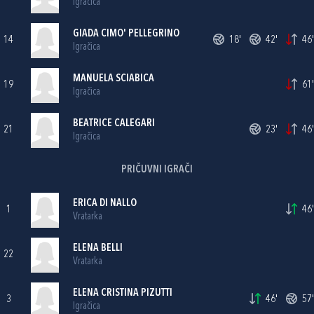
Igračica
GIADA CIMO' PELLEGRINO
14
18'
42'
46'
Igračica
MANUELA SCIABICA
19
61'
Igračica
BEATRICE CALEGARI
21
23'
46'
Igračica
PRIČUVNI IGRAČI
ERICA DI NALLO
1
46'
Vratarka
ELENA BELLI
22
Vratarka
ELENA CRISTINA PIZUTTI
3
46'
57'
Igračica