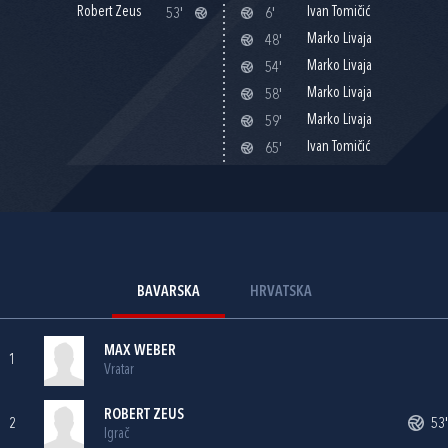
Robert Zeus
Ivan Tomičić
53'
6'
Marko Livaja
48'
Marko Livaja
54'
Marko Livaja
58'
Marko Livaja
59'
Ivan Tomičić
65'
BAVARSKA
HRVATSKA
MAX WEBER
1
Vratar
ROBERT ZEUS
2
53'
Igrač