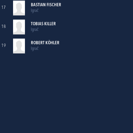
BASTIAN FISCHER
17
Igrač
TOBIAS KILLER
18
Igrač
ROBERT KÖHLER
19
Igrač