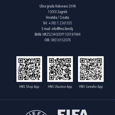
Ulica grada Vukovara 269A
10000 Zagreb
Hrvatska / Croatia
Tel:
+385 1 2361555
E-mail:
info@hns.family
IBAN: HR2523400091100187844
OIB: 08516152078
HNS Shop App
HNS Ulaznice App
HNS Semafor App