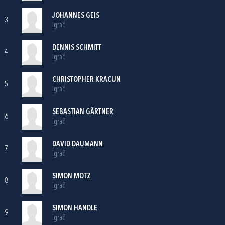
JOHANNES GEIS
3
Igrač
DENNIS SCHMITT
4
Igrač
CHRISTOPHER KRACUN
5
Igrač
SEBASTIAN GÄRTNER
6
Igrač
DAVID DAUMANN
7
Igrač
SIMON MOTZ
8
Igrač
SIMON HANDLE
9
Igrač