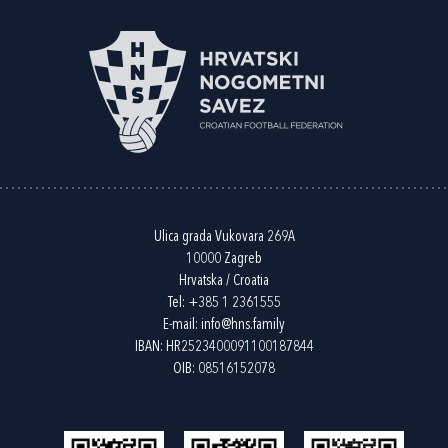
Ulica grada Vukovara 269A
10000 Zagreb
Hrvatska / Croatia
Tel:
+385 1 2361555
E-mail:
info@hns.family
IBAN: HR2523400091100187844
OIB: 08516152078