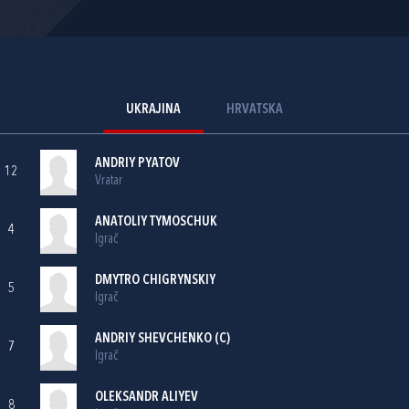
UKRAJINA
HRVATSKA
ANDRIY PYATOV
12
Vratar
ANATOLIY TYMOSCHUK
4
Igrač
DMYTRO CHIGRYNSKIY
5
Igrač
ANDRIY SHEVCHENKO (C)
7
Igrač
OLEKSANDR ALIYEV
8