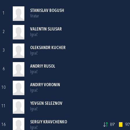
STANISLAV BOGUSH
1
Vratar
VALENTIN SLIUSAR
2
Igrač
OLEKSANDR KUCHER
3
Igrač
ANDRIY RUSOL
6
Igrač
ANDIRY VORONIN
10
Igrač
YEVGEN SELEZNOV
11
Igrač
SERGIY KRAVCHENKO
16
89'
90'
Igrač