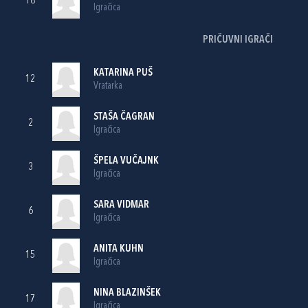
18
Igračica
PRIČUVNI IGRAČI
KATARINA PUŠ
12
Vratarka
STAŠA ČAGRAN
2
Igračica
ŠPELA VUČAJNK
3
Igračica
SARA VIDMAR
6
Igračica
ANITA KUHN
15
Igračica
NINA BLAZINŠEK
17
Igračica