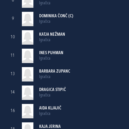
8
Igračica
DOMINIKA ČONČ (C)
9
Igračica
KATJA NEŽMAN
10
Igračica
INES PUHMAN
11
Igračica
BARBARA ZUPANC
13
Igračica
DRAGICA STIPIČ
14
Igračica
AIDA KLJAJIČ
16
Igračica
KAJA JERINA