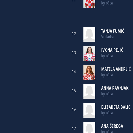
11
Igračica
TANJA FUMIĆ
12
Vratarka
IVONA PEJIĆ
13
Igračica
MATEJA ANDRLIĆ
14
Igračica
ANNA RAVNJAK
15
Igračica
ELIZABETA BALIĆ
16
Igračica
ANA ŠEREGA
17
Igračica