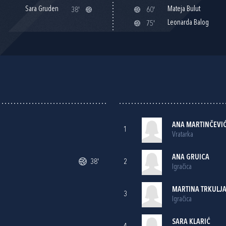
Sara Gruden
Mateja Bulut
38'
60'
Leonarda Balog
75'
ANA MARTINČEVI
1
Vratarka
ANA GRUICA
38'
2
Igračica
MARTINA TRKULJ
3
Igračica
SARA KLARIĆ