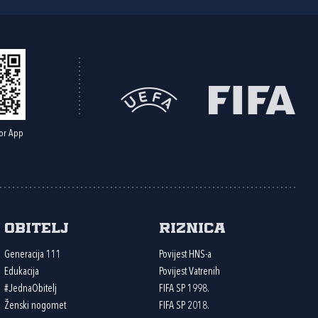
or App
Obitelj
Riznica
Generacija 111
Povijest HNS-a
Edukacija
Povijest Vatrenih
#JednaObitelj
FIFA SP 1998.
Ženski nogomet
FIFA SP 2018.