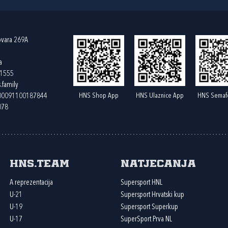
ovara 269A
a
61555
.family
HNS Shop App
HNS Ulaznice App
HNS Semaf
400091100187844
078
HNS.team
Natjecanja
A reprezentacija
Supersport HNL
U-21
Supersport Hrvatski kup
U-19
Supersport Superkup
U-17
SuperSport Prva NL