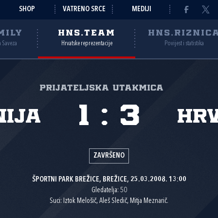
SHOP
VATRENO SRCE
MEDIJI
MILY
HNS.TEAM
HNS.RIZNIC
a Saveza
Hrvatske reprezentacije
Povijest i statistika
Prijateljska utakmica
1
:
3
nija
Hr
ZAVRŠENO
ŠPORTNI PARK BREŽICE, BREŽICE, 25.03.2008. 13:00
Gledatelja: 50
Suci: Iztok Melošič, Aleš Sledič, Mitja Meznarič.