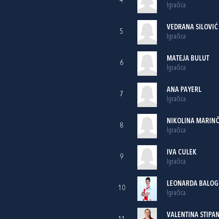
4
Igračica
VEDRANA SILOVIĆ
5
Igračica
MATEJA BULUT
6
Igračica
ANA PAYERL
7
Igračica
NIKOLINA MARINČ
8
Igračica
IVA CULEK
9
Igračica
LEONARDA BALOG
10
Igračica
VALENTINA STIPA