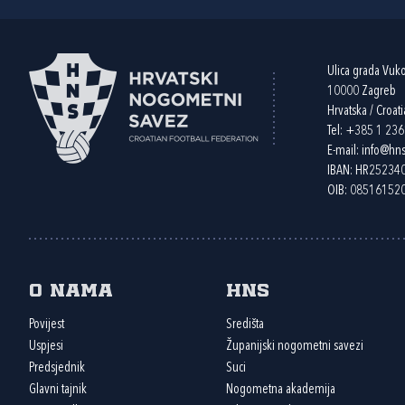
Ulica grada Vuk
10000 Zagreb
Hrvatska / Croati
Tel:
+385 1 23
E-mail:
info@hns
IBAN: HR2523
OIB: 08516152
O nama
HNS
Povijest
Središta
Uspjesi
Županijski nogometni savezi
Predsjednik
Suci
Glavni tajnik
Nogometna akademija