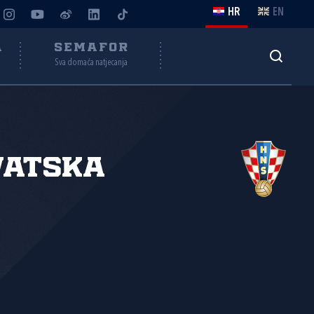
HR
EN
A
SEMAFOR
Sva domaća natjecanja
vatska