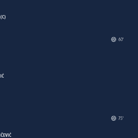
(C)
60'
IĆ
75'
NČEVIĆ