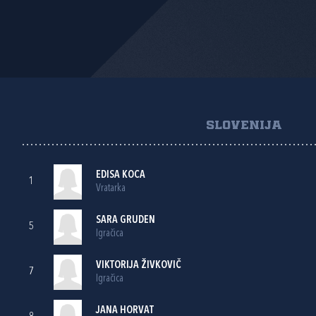
SLOVENIJA
EDISA KOCA
1
Vratarka
SARA GRUDEN
5
Igračica
VIKTORIJA ŽIVKOVIČ
7
Igračica
JANA HORVAT