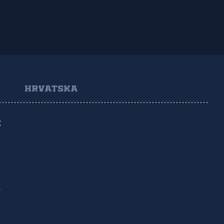
HRVATSKA
Ć
A