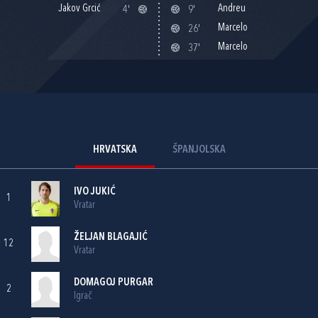
Jakov Grcić
Andreu
4'
9'
Marcelo
26'
Marcelo
37'
HRVATSKA
ŠPANJOLSKA
IVO JUKIĆ
1
Vratar
ŽELJAN BLAGAJIĆ
12
Vratar
DOMAGOJ PURGAR
2
Igrač