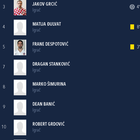
JAKOV GRCIĆ
3
4'
Igrač
MATIJA ĐULVAT
4
8'
Igrač
FRANE DESPOTOVIĆ
5
3'
Igrač
DRAGAN STANKOVIĆ
7
Igrač
MARKO ŠIMURINA
8
Igrač
DEAN BANIĆ
9
Igrač
ROBERT GRDOVIĆ
10
Igrač