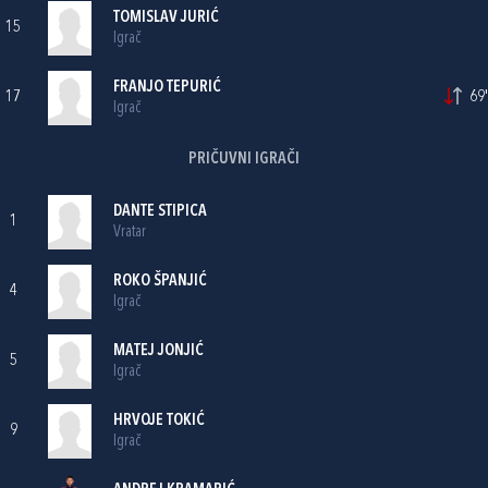
TOMISLAV JURIĆ
15
Igrač
FRANJO TEPURIĆ
17
69'
Igrač
PRIČUVNI IGRAČI
DANTE STIPICA
1
Vratar
ROKO ŠPANJIĆ
4
Igrač
MATEJ JONJIĆ
5
Igrač
HRVOJE TOKIĆ
9
Igrač