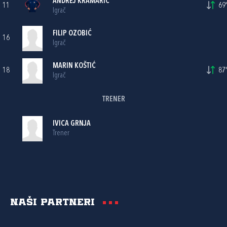
ANDREJ KRAMARIĆ
11
69'
Igrač
FILIP OZOBIĆ
16
Igrač
MARIN KOŠTIĆ
18
87'
Igrač
TRENER
IVICA GRNJA
Trener
Naši partneri