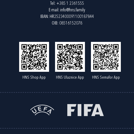
Tel:
+385 1 2361555
E-mail:
info@hns.family
IBAN: HR2523400091100187844
OIB: 08516152078
HNS Shop App
HNS Ulaznice App
HNS Semafor App