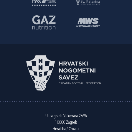
Ulica grada Vukovara 269A
10000 Zagreb
Hrvatska / Croatia