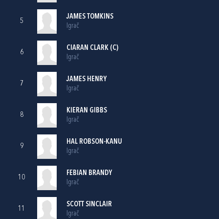
JAMES TOMKINS
5
Igrač
CIARAN CLARK (C)
6
Igrač
JAMES HENRY
7
Igrač
KIERAN GIBBS
8
Igrač
HAL ROBSON-KANU
9
Igrač
FEBIAN BRANDY
10
Igrač
SCOTT SINCLAIR
11
Igrač