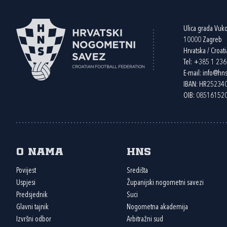
Ulica grada Vuk
10000 Zagreb
Hrvatska / Croati
Tel:
+385 1 23
E-mail:
info@hns
IBAN: HR2523
OIB: 08516152
O nama
HNS
Povijest
Središta
Uspjesi
Županijski nogometni savezi
Predsjednik
Suci
Glavni tajnik
Nogometna akademija
Izvršni odbor
Arbitražni sud