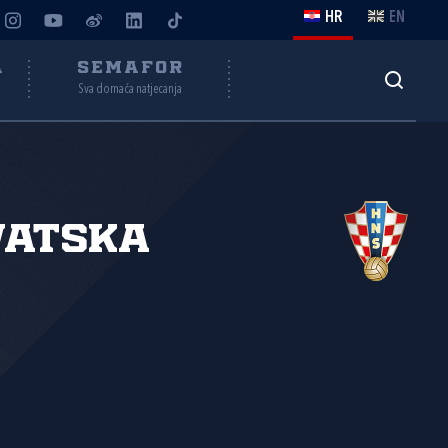
HR
EN
A
SEMAFOR
Sva domaća natjecanja
vatska