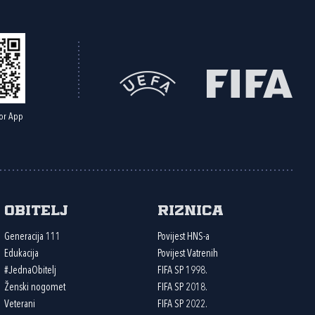
or App
Obitelj
Riznica
Generacija 111
Povijest HNS-a
Edukacija
Povijest Vatrenih
#JednaObitelj
FIFA SP 1998.
Ženski nogomet
FIFA SP 2018.
Veterani
FIFA SP 2022.