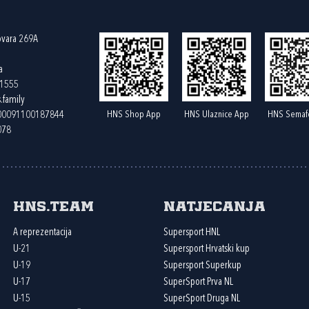
ovara 269A
a
61555
.family
HNS Shop App
HNS Ulaznice App
HNS Semaf
400091100187844
078
HNS.team
Natjecanja
A reprezentacija
Supersport HNL
U-21
Supersport Hrvatski kup
U-19
Supersport Superkup
U-17
SuperSport Prva NL
U-15
SuperSport Druga NL