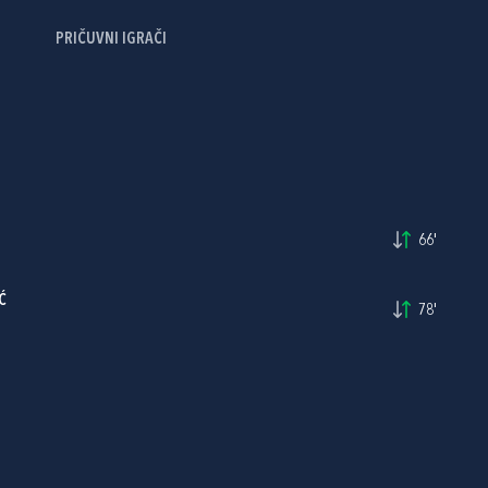
PRIČUVNI IGRAČI
66'
Ć
78'