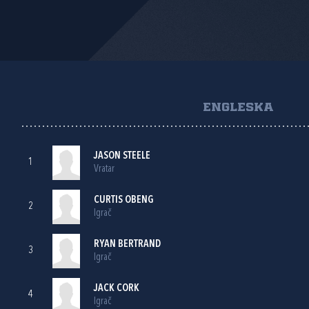
ENGLESKA
JASON STEELE
1
Vratar
CURTIS OBENG
2
Igrač
RYAN BERTRAND
3
Igrač
JACK CORK
4
Igrač