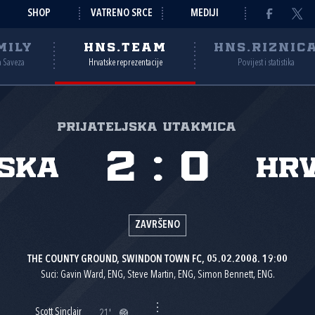
SHOP
VATRENO SRCE
MEDIJI
MILY
HNS.TEAM
HNS.RIZNIC
a Saveza
Hrvatske reprezentacije
Povijest i statistika
Prijateljska utakmica
2
:
0
ska
Hr
ZAVRŠENO
THE COUNTY GROUND, SWINDON TOWN FC, 05.02.2008. 19:00
Suci: Gavin Ward, ENG, Steve Martin, ENG, Simon Bennett, ENG.
Scott Sinclair
21'