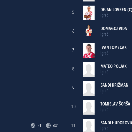
DEJAN LOVREN
(C
5
Igrač
DOMAGOJ VIDA
6
Igrač
IVAN TOMEČAK
7
Igrač
MATEO POLJAK
8
Igrač
SANDI KRIŽMAN
9
Igrač
TOMISLAV ŠORŠA
10
Igrač
SANDI HUDOROVI
21'
80'
11
Igrač