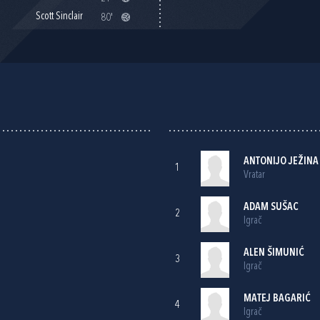
Scott Sinclair
80'
ANTONIJO JEŽINA
1
Vratar
ADAM SUŠAC
2
Igrač
ALEN ŠIMUNIĆ
3
Igrač
MATEJ BAGARIĆ
4
Igrač