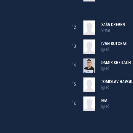
SAŠA DREVEN
12
Vratar
IVAN BUTORAC
13
Igrač
DAMIR KREILACH
14
Igrač
TOMISLAV HAVOJI
15
Igrač
N/A
16
Igrač