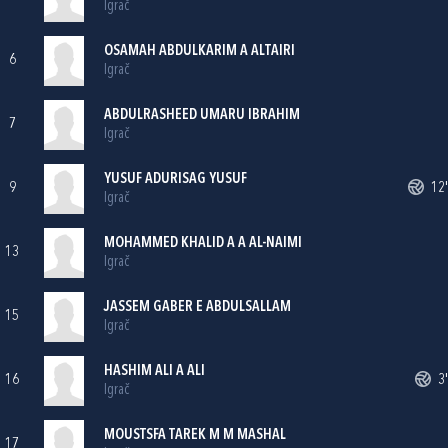
Igrač
OSAMAH ABDULKARIM A ALTAIRI
6
Igrač
ABDULRASHEED UMARU IBRAHIM
7
Igrač
YUSUF ADURISAG YUSUF
9
12'
Igrač
MOHAMMED KHALID A A AL-NAIMI
13
Igrač
JASSEM GABER E ABDULSALLAM
15
Igrač
HASHIM ALI A ALI
16
3'
Igrač
MOUSTSFA TAREK M M MASHAL
17