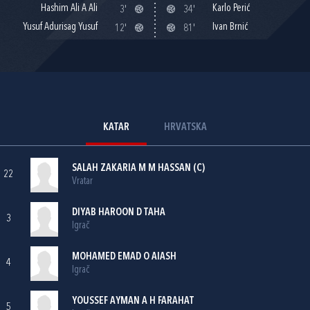
Hashim Ali A Ali
Karlo Perić
3'
34'
Yusuf Adurisag Yusuf
Ivan Brnić
12'
81'
KATAR
HRVATSKA
SALAH ZAKARIA M M HASSAN (C)
22
Vratar
DIYAB HAROON D TAHA
3
Igrač
MOHAMED EMAD O AIASH
4
Igrač
YOUSSEF AYMAN A H FARAHAT
5