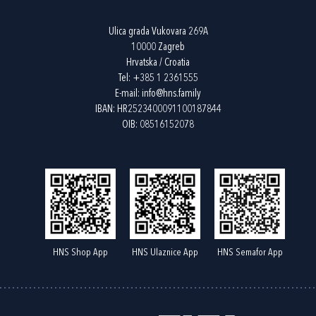
Ulica grada Vukovara 269A
10000 Zagreb
Hrvatska / Croatia
Tel:
+385 1 2361555
E-mail:
info@hns.family
IBAN: HR2523400091100187844
OIB: 08516152078
HNS Shop App
HNS Ulaznice App
HNS Semafor App