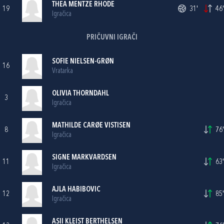
THEA MENTZE RHODE
19
31'
46'
Igračica
PRIČUVNI IGRAČI
SOFIE NIELSEN-GRØN
16
Vratarka
OLIVIA THORNDAHL
3
Igračica
MATHILDE CARØE VISTISEN
8
76'
Igračica
SIGNE MARKVARDSEN
11
63'
Igračica
AJLA HABIBOVIC
12
85'
Igračica
ASII KLEIST BERTHELSEN