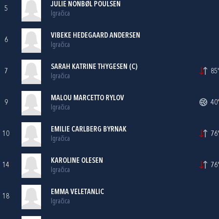
JULIE NONBØL POULSEN
5
Igračica
VIBEKE HEDEGAARD ANDERSEN
6
Igračica
SARAH KATRINE THYGESEN (C)
7
85'
Igračica
MALOU MARCETTO RYLOV
9
40'
Igračica
EMILIE CARLBERG BYRNAK
10
76'
Igračica
KAROLINE OLESEN
14
76'
Igračica
EMMA VELETANLIC
18
Igračica