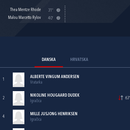
Thea Mentze Rhode
31'
Malou Marcetto Rylov
40'
DANSKA
HRVATSKA
ALBERTE VINGUM ANDERSEN
1
Vratarka
NIKOLINE HOUGAARD DUDEK
2
63'
Igračica
MILLE JUSJONG HENRIKSEN
4
Igračica