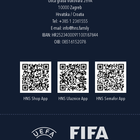
Ulica grada Vukovara 269A
10000 Zagreb
Hrvatska / Croatia
Tel:
+385 1 2361555
E-mail:
info@hns.family
IBAN: HR2523400091100187844
OIB: 08516152078
HNS Shop App
HNS Ulaznice App
HNS Semafor App